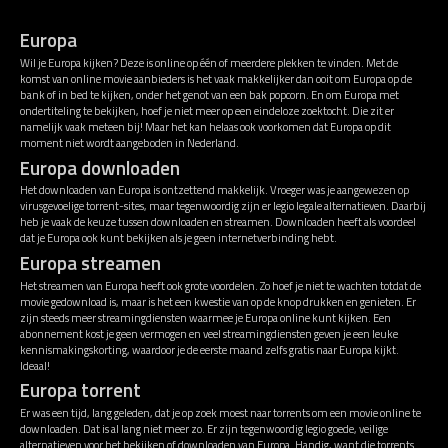
Europa
Wil je Europa kijken? Deze is online op één of meerdere plekken te vinden. Met de
komst van online movie aanbieders is het vaak makkelijker dan ooit om Europa op de
bank of in bed te kijken, onder het genot van een bak popcorn. En om Europa met
ondertiteling te bekijken, hoef je niet meer op een eindeloze zoektocht. Die zit er
namelijk vaak meteen bij! Maar het kan helaas ook voorkomen dat Europa op dit
moment niet wordt aangeboden in Nederland.
Europa downloaden
Het downloaden van Europa is ontzettend makkelijk. Vroeger was je aangewezen op
virusgevoelige torrent-sites, maar tegenwoordig zijn er legio legale alternatieven. Daarbij
heb je vaak de keuze tussen downloaden en streamen. Downloaden heeft als voordeel
dat je Europa ook kunt bekijken als je geen internetverbinding hebt.
Europa streamen
Het streamen van Europa heeft ook grote voordelen. Zo hoef je niet te wachten totdat de
movie gedownload is, maar is het een kwestie van op de knop drukken en genieten. Er
zijn steeds meer streamingdiensten waarmee je Europa online kunt kijken. Een
abonnement kost je geen vermogen en veel streamingdiensten geven je een leuke
kennismakingskorting, waardoor je de eerste maand zelfs gratis naar Europa kijkt.
Ideaal!
Europa torrent
Er was een tijd, lang geleden, dat je op zoek moest naar torrents om een movie online te
downloaden. Dat is al lang niet meer zo. Er zijn tegenwoordig legio goede, veilige
alternatieven voor het bekijken of downloaden van Europa. Handig, want die torrents