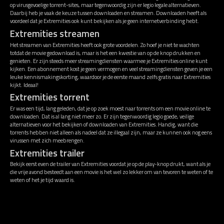
op virusgevoelige torrent-sites, maar tegenwoordig zijn er legio legale alternatieven.
Daarbij heb je vaak de keuze tussen downloaden en streamen. Downloaden heeft als
voordeel dat je Extremities ook kunt bekijken als je geen internetverbinding hebt.
Extremities streamen
Het streamen van Extremities heeft ook grote voordelen. Zo hoef je niet te wachten
totdat de movie gedownload is, maar is het een kwestie van op de knop drukken en
genieten. Er zijn steeds meer streamingdiensten waarmee je Extremities online kunt
kijken. Een abonnement kost je geen vermogen en veel streamingdiensten geven je een
leuke kennismakingskorting, waardoor je de eerste maand zelfs gratis naar Extremities
kijkt. Ideaal!
Extremities torrent
Er was een tijd, lang geleden, dat je op zoek moest naar torrents om een movie online te
downloaden. Dat is al lang niet meer zo. Er zijn tegenwoordig legio goede, veilige
alternatieven voor het bekijken of downloaden van Extremities. Handig, want die
torrents hebben niet alleen als nadeel dat ze illegaal zijn, maar ze kunnen ook nog eens
virussen met zich meebrengen.
Extremities trailer
Bekijk eerst even de trailer van Extremities voordat je op de play-knop drukt, want als je
die vrije avond besteedt aan een movie is het wel zo lekker om van tevoren te weten of te
weten of het je tijd waard is.