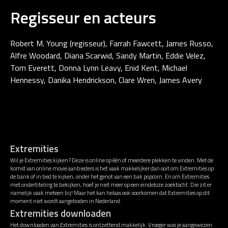
Regisseur en acteurs
Robert M. Young (regisseur), Farrah Fawcett, James Russo,
Alfre Woodard, Diana Scarwid, Sandy Martin, Eddie Velez,
Tom Everett, Donna Lynn Leavy, Enid Kent, Michael
Hennessy, Danika Hendrickson, Clare Wren, James Avery
Extremities
Wil je Extremities kijken? Deze is online op één of meerdere plekken te vinden. Met de
komst van online movie aanbieders is het vaak makkelijker dan ooit om Extremities op
de bank of in bed te kijken, onder het genot van een bak popcorn. En om Extremities
met ondertiteling te bekijken, hoef je niet meer op een eindeloze zoektocht. Die zit er
namelijk vaak meteen bij! Maar het kan helaas ook voorkomen dat Extremities op dit
moment niet wordt aangeboden in Nederland.
Extremities downloaden
Het downloaden van Extremities is ontzettend makkelijk. Vroeger was je aangewezen