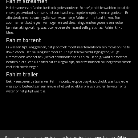
Fahim streamen
Het streamen van Fahim heeft ook grote voordelen. Zo hoef je niet te wachten totdat de
movie gedownload is, maar is het een kwestie van op de knop drukken en genieten. Er
zijn steeds meer streamingdiensten waarmee je Fahim online kunt kijken. Een
abonnement kost je geen vermogen en veel streamingdiensten geven je een leuke
kennismakingskorting, waardoor je de eerste maand zelfs gratis naar Fahim kijkt.
Ideaal!
Fahim torrent
Er was een tijd, lang geleden, dat je op zoek moest naar torrents om een movie online te
downloaden. Dat is al lang niet meer zo. Er zijn tegenwoordig legio goede, veilige
alternatieven voor het bekijken of downloaden van Fahim. Handig, want die torrents
hebben niet alleen als nadeel dat ze illegaal zijn, maar ze kunnen ook nog eens virussen
met zich meebrengen.
Fahim trailer
Bekijk eerst even de trailer van Fahim voordat je op de play-knop drukt, want als je die
vrije avond besteedt aan een movie is het wel zo lekker om van tevoren te weten of te
weten of het je tijd waard is.
Disclaimer
Algemene voorwaarden
We gebruiken
cookies
om je de beste ervaring te kunnen bieden. Wil je