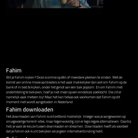
Fahim
Wil je Fahim kijken? Deze is online op één of meerdere plekken te vinden. Met de
komst van online movie aanbieders is het vaak makkelijker dan ooit om Fahim op de
bank of in bed te kijken, onder het genot van een bak popcorn. En om Fahim met
ondertiteling te bekijken, hoef je niet meer op een eindeloze zoektocht. Die zit er
namelijk vaak meteen bij! Maar het kan helaas ook voorkomen dat Fahim op dit
moment niet wordt aangeboden in Nederland.
Fahim downloaden
Het downloaden van Fahim is ontzettend makkelijk. Vroeger was je aangewezen op
virusgevoelige torrent-sites, maar tegenwoordig zijn er legio legale alternatieven. Daarbij
heb je vaak de keuze tussen downloaden en streamen. Downloaden heeft als voordeel
dat je Fahim ook kunt bekijken als je geen internetverbinding hebt.