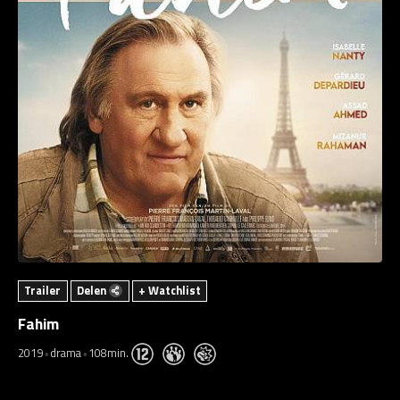
Trailer
Delen
+ Watchlist
Fahim
2019
drama
108min.