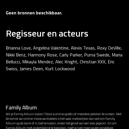
Geen bronnen beschikbaar.
Regisseur en acteurs
Brianna Love, Angelina Valentine, Alexis Texas, Roxy DeVille,
Nikki Benz, Harmony Rose, Carly Parker, Puma Swede, Maria
Bellucci, Mikayla Mendez, Alec Knight, Christian XXX, Eric
Swiss, James Deen, Kurt Lockwood
Family Album
Wil je Family Album kijken? Deze is online op één of meerdere plekken te vinden. Met
de komst van online movie aanbieders is het vaak makkelijker dan ooit om Family
Album op de bank of in bed te kijken, onder het genot van een bak popcorn. En om
Family Album met ondertiteling te bekijken, hoef je niet meer op een eindeloze