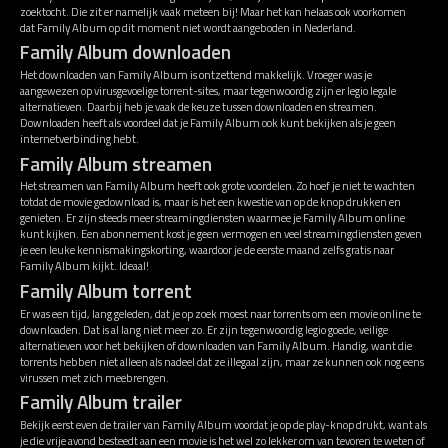
zoektocht. Die zit er namelijk vaak meteen bij! Maar het kan helaas ook voorkomen
dat Family Album op dit moment niet wordt aangeboden in Nederland.
Family Album downloaden
Het downloaden van Family Album is ontzettend makkelijk. Vroeger was je
aangewezen op virusgevoelige torrent-sites, maar tegenwoordig zijn er legio legale
alternatieven. Daarbij heb je vaak de keuze tussen downloaden en streamen.
Downloaden heeft als voordeel dat je Family Album ook kunt bekijken als je geen
internetverbinding hebt.
Family Album streamen
Het streamen van Family Album heeft ook grote voordelen. Zo hoef je niet te wachten
totdat de movie gedownload is, maar is het een kwestie van op de knop drukken en
genieten. Er zijn steeds meer streamingdiensten waarmee je Family Album online
kunt kijken. Een abonnement kost je geen vermogen en veel streamingdiensten geven
je een leuke kennismakingskorting, waardoor je de eerste maand zelfs gratis naar
Family Album kijkt. Ideaal!
Family Album torrent
Er was een tijd, lang geleden, dat je op zoek moest naar torrents om een movie online te
downloaden. Dat is al lang niet meer zo. Er zijn tegenwoordig legio goede, veilige
alternatieven voor het bekijken of downloaden van Family Album. Handig, want die
torrents hebben niet alleen als nadeel dat ze illegaal zijn, maar ze kunnen ook nog eens
virussen met zich meebrengen.
Family Album trailer
Bekijk eerst even de trailer van Family Album voordat je op de play-knop drukt, want als
je die vrije avond besteedt aan een movie is het wel zo lekker om van tevoren te weten of