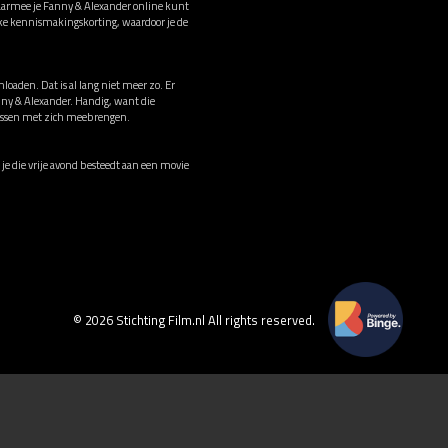
aarmee je Fanny & Alexander online kunt
ke kennismakingskorting, waardoor je de
loaden. Dat is al lang niet meer zo. Er
anny & Alexander. Handig, want die
irussen met zich meebrengen.
 je die vrije avond besteedt aan een movie
© 2026 Stichting Film.nl All rights reserved.