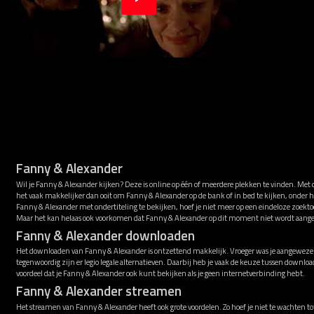
Fanny & Alexander
Wil je Fanny & Alexander kijken? Deze is online op één of meerdere plekken te vinden. Met
het vaak makkelijker dan ooit om Fanny & Alexander op de bank of in bed te kijken, onder 
Fanny & Alexander met ondertiteling te bekijken, hoef je niet meer op een eindeloze zoektoc
Maar het kan helaas ook voorkomen dat Fanny & Alexander op dit moment niet wordt aang
Fanny & Alexander downloaden
Het downloaden van Fanny & Alexander is ontzettend makkelijk. Vroeger was je aangewezen 
tegenwoordig zijn er legio legale alternatieven. Daarbij heb je vaak de keuze tussen downl
voordeel dat je Fanny & Alexander ook kunt bekijken als je geen internetverbinding hebt.
Fanny & Alexander streamen
Het streamen van Fanny & Alexander heeft ook grote voordelen. Zo hoef je niet te wachten to