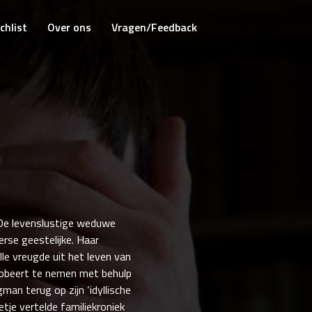
chlist
Over ons
Vragen/Feedback
 De levenslustige weduwe
rse geestelijke. Haar
le vreugde uit het leven van
probeert te nemen met behulp
man terug op zijn ‘idyllische
etje vertelde familiekroniek