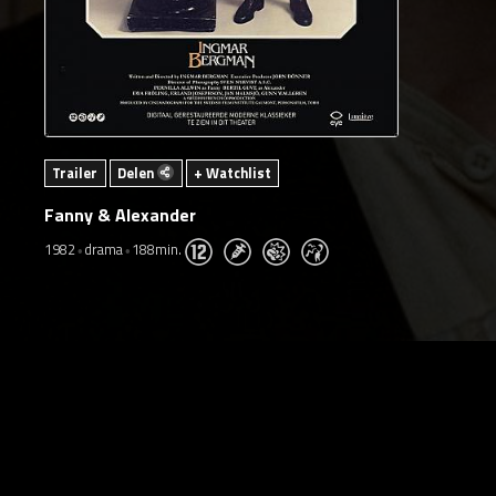
Trailer
Delen
+ Watchlist
Fanny & Alexander
1982
drama
188min.