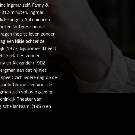
eine Ingmar zelf. Fanny &
an 312 minuten. Ingmar
Michelangelo Antonioni en
heten ‘auteurscinema’.
ragen (hoe te leven zonder
g een kijkje achter de
jk (1973) bijvoorbeeld heeft
ijke relaties zonder
nny en Alexander (1982-
Bergman aan dat hij niet
speelt zich iedere dag op de
 maar beter meteen voor de
rgman zich vol overgave op
Koninklijk Theater van
ische lantaarn’ (1987) en