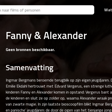
Wat
Fanny & Alexander
Geen bronnen beschikbaar.
Samenvatting
Ingmar Bergmans beroemde terugblik op zijn eigen jeugdjaren.
Emilie Ekdahl hertrouwt met Edvard Vergerus, een strenge luthe
kinderen Fanny en Alexander komen in opstand: Vergerus bant al
de kinderen en sluit ze op zolder op, waarna Alexander wraak 
van zwarte magie. In zijn laatste bioscoopfilm blikt Ingmar Berg
en panische’ jeugdjaren: de door de ogen van het tienjarige jong