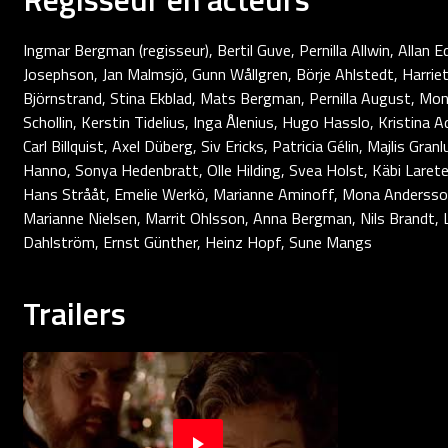
Ingmar Bergman (regisseur), Bertil Guve, Pernilla Allwin, Allan E
Josephson, Jan Malmsjö, Gunn Wållgren, Börje Ahlstedt, Harri
Björnstrand, Stina Ekblad, Mats Bergman, Pernilla August, Mona 
Schollin, Kerstin Tidelius, Inga Ålenius, Hugo Hasslo, Kristina 
Carl Billquist, Axel Düberg, Siv Ericks, Patricia Gélin, Majlis Gra
Hanno, Sonya Hedenbratt, Olle Hilding, Svea Holst, Käbi Laretei
Hans Strååt, Emelie Werkö, Marianne Aminoff, Mona Andersson
Marianne Nielsen, Marrit Ohlsson, Anna Bergman, Nils Brandt,
Dahlström, Ernst Günther, Heinz Hopf, Sune Mangs
Trailers