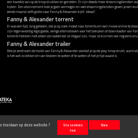
een kwestie van op de knop drukken en genieten. Er zijn steeds meer streamingdiensten w
kijken. Een abonnement kost je geen vermogen en veel streamingdiensten geven je een leu
eerste maand zelfs gratis naar Fanny & Alexander kijkt. Ideaal!
Fanny & Alexander torrent
Er was een tijd, lang geleden, dat je op zoek moest naar torrents om een movie online te down
zijn tegenwoordig legio goede, veilige alternatieven voor het bekijken of downloaden van F
torrents hebben niet alleen als nadeel dat ze illegaal zijn, maar ze kunnen ook nog eens v
Fanny & Alexander trailer
Bekijk eerst even de trailer van Fanny & Alexander voordat je op de play-knop drukt, want als
is het wel zo lekker om van tevoren te weten of te weten of het je tijd waard is.
ies toestaan op deze website ?
Sta cookies
Nee
toe