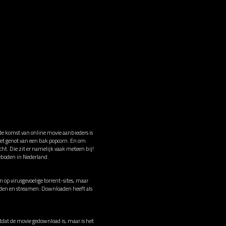
 de komst van online movie aanbieders is
het genot van een bak popcorn. En om
ht. Die zit er namelijk vaak meteen bij!
eboden in Nederland.
op virusgevoelige torrent-sites, maar
oaden en streamen. Downloaden heeft als
tdat de movie gedownload is, maar is het