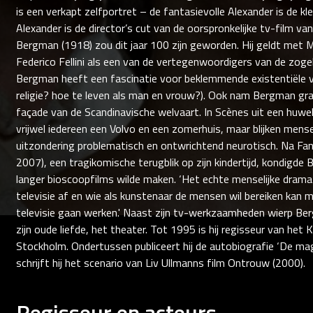
is een verkapt zelfportret – de fantasievolle Alexander is de kl
Alexander is de director’s cut van de oorspronkelijke tv-film v
Bergman (1918) zou dit jaar 100 zijn geworden. Hij geldt met 
Federico Fellini als een van de vertegenwoordigers van de zoge
Bergman heeft een fascinatie voor beklemmende existentiële v
religie? hoe te leven als man en vrouw?). Ook nam Bergman graa
façade van de Scandinavische welvaart. In Scènes uit een huweli
vrijwel iedereen een Volvo en een zomerhuis, maar blijken mensel
uitzondering problematisch en ontwrichtend neurotisch. Na Fa
2007), een tragikomische terugblik op zijn kindertijd, kondigde 
langer bioscoopfilms wilde maken. ‘Het echte menselijke drama 
televisie af en wie als kunstenaar de mensen wil bereiken kan
televisie gaan werken.' Naast zijn tv-werkzaamheden wierp Be
zijn oude liefde, het theater. Tot 1995 is hij regisseur van het 
Stockholm. Ondertussen publiceert hij de autobiografie ‘De mag
schrijft hij het scenario van Liv Ullmanns film Ontrouw (2000).
Regisseur en acteurs