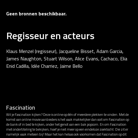
Geen bronnen beschikbaar.
Regisseur en acteurs
Klaus Menzel (regisseur), Jacqueline Bisset, Adam Garcia,
James Naughton, Stuart Wilson, Alice Evans, Cachaco, Elia
Enid Cadilla, Idée Charriez, Jaime Bello
Fascination
Wil je Fascination kijken? Deze is online op één of meerdere plekken te vinden. Met de
komst van online movie aanbieders is het vaak makkelijker dan ooit om Fascination op
de bank of in bed te kijken, onder het genot van een bak popcorn. En om Fascination
met ondertiteling te bekijken, hoef je niet meer op een eindeloze zoektocht. Die zit er
namelijk vaak meteen bij! Maar het kan helaas ook voorkomen dat Fascination op dit