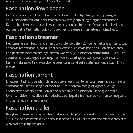
moment niet wordt aangeboden in Nederland.
Fascination downloaden
Het downloaden van Fascination is ontzettend makkelijk. Vroeger was je aangewezen
op virusgevoelige torrent-sites, maar tegenwoordig zijn er legio legale alternatieven.
Daarbij heb je vaak de keuze tussen downloaden en streamen. Downloaden heeft als
voordeel dat je Fascination ook kunt bekijken als je geen internetverbinding hebt.
Fascination streamen
Het streamen van Fascination heeft ook grote voordelen. Zo hoef je niet te wachten totdat
de movie gedownload is, maar is het een kwestie van op de knop drukken en genieten.
Er zijn steeds meer streamingdiensten waarmee je Fascination online kunt kijken. Een
abonnement kost je geen vermogen en veel streamingdiensten geven je een leuke
kennismakingskorting, waardoor je de eerste maand zelfs gratis naar Fascination kijkt.
Ideaal!
Fascination torrent
Er was een tijd, lang geleden, dat je op zoek moest naar torrents om een movie online te
downloaden. Dat is al lang niet meer zo. Er zijn tegenwoordig legio goede, veilige
alternatieven voor het bekijken of downloaden van Fascination. Handig, want die
torrents hebben niet alleen als nadeel dat ze illegaal zijn, maar ze kunnen ook nog eens
virussen met zich meebrengen.
Fascination trailer
Bekijk eerst even de trailer van Fascination voordat je op de play-knop drukt, want als je
die vrije avond besteedt aan een movie is het wel zo lekker om van tevoren te weten of te
weten of het je tijd waard is.