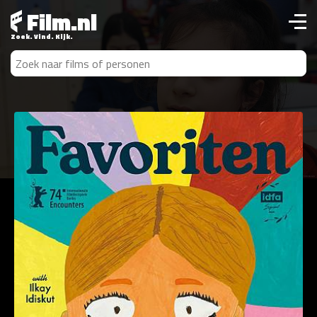
Film.nl
Zoek. Vind. Kijk.