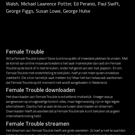
Walsh, Michael Lawrence Potter, Ed Peranio, Paul Swift,
George Figgs, Susan Lowe, George Hulse
Female Trouble
Wil je Female Trouble kijken? Deze is online op één of meerdere plekken te vinden. Met
de komst van online movie aanbieders is het vaak makkelijker dan ooit om Female
Trouble op de bank of in bed te kijken, onder het genot van een bak popcorn. En om
Female Trouble met ondertiteling te bekijken, hoef je niet meer op een eindeloze
zoektocht. Die zit er namelijk vaak meteen bij! Maar het kan helaas ook voorkomen
dat Female Trouble op dit moment niet wordt aangeboden in Nederland.
Female Trouble downloaden
Het downloaden van Female Trouble is ontzettend makkelijk. Vroeger was je
aangewezen op virusgevoelige torrent-sites, maar tegenwoordig zijn er legio legale
alternatieven. Daarbij heb je vaak de keuze tussen downloaden en streamen.
Downloaden heeft als voordeel dat je Female Trouble ook kunt bekijken als je geen
internetverbinding hebt.
Female Trouble streamen
Het streamen van Female Trouble heeft ook grote voordelen. Zo hoef je niet te wachten