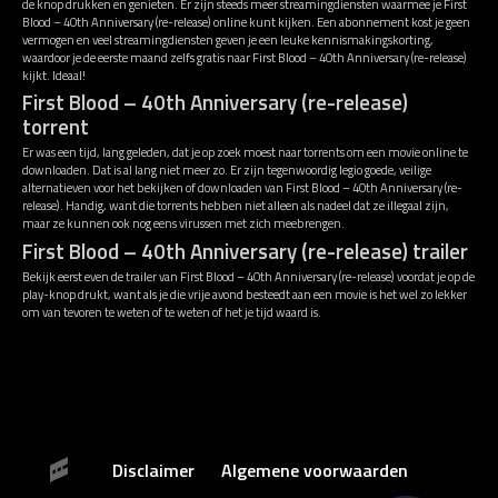
de knop drukken en genieten. Er zijn steeds meer streamingdiensten waarmee je First
Blood – 40th Anniversary (re-release) online kunt kijken. Een abonnement kost je geen
vermogen en veel streamingdiensten geven je een leuke kennismakingskorting,
waardoor je de eerste maand zelfs gratis naar First Blood – 40th Anniversary (re-release)
kijkt. Ideaal!
First Blood – 40th Anniversary (re-release)
torrent
Er was een tijd, lang geleden, dat je op zoek moest naar torrents om een movie online te
downloaden. Dat is al lang niet meer zo. Er zijn tegenwoordig legio goede, veilige
alternatieven voor het bekijken of downloaden van First Blood – 40th Anniversary (re-
release). Handig, want die torrents hebben niet alleen als nadeel dat ze illegaal zijn,
maar ze kunnen ook nog eens virussen met zich meebrengen.
First Blood – 40th Anniversary (re-release) trailer
Bekijk eerst even de trailer van First Blood – 40th Anniversary (re-release) voordat je op de
play-knop drukt, want als je die vrije avond besteedt aan een movie is het wel zo lekker
om van tevoren te weten of te weten of het je tijd waard is.
Disclaimer
Algemene voorwaarden