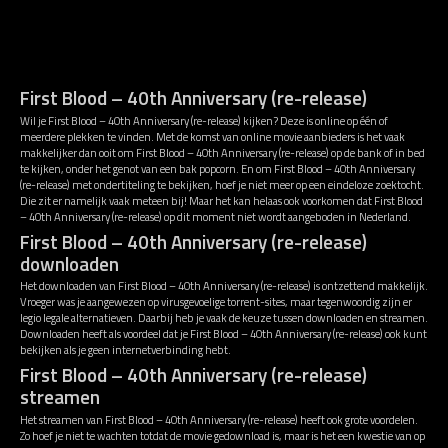
First Blood – 40th Anniversary (re-release)
Wil je First Blood – 40th Anniversary (re-release) kijken? Deze is online op één of
meerdere plekken te vinden. Met de komst van online movie aanbieders is het vaak
makkelijker dan ooit om First Blood – 40th Anniversary (re-release) op de bank of in bed
te kijken, onder het genot van een bak popcorn. En om First Blood – 40th Anniversary
(re-release) met ondertiteling te bekijken, hoef je niet meer op een eindeloze zoektocht.
Die zit er namelijk vaak meteen bij! Maar het kan helaas ook voorkomen dat First Blood
– 40th Anniversary (re-release) op dit moment niet wordt aangeboden in Nederland.
First Blood – 40th Anniversary (re-release)
downloaden
Het downloaden van First Blood – 40th Anniversary (re-release) is ontzettend makkelijk.
Vroeger was je aangewezen op virusgevoelige torrent-sites, maar tegenwoordig zijn er
legio legale alternatieven. Daarbij heb je vaak de keuze tussen downloaden en streamen.
Downloaden heeft als voordeel dat je First Blood – 40th Anniversary (re-release) ook kunt
bekijken als je geen internetverbinding hebt.
First Blood – 40th Anniversary (re-release)
streamen
Het streamen van First Blood – 40th Anniversary (re-release) heeft ook grote voordelen.
Zo hoef je niet te wachten totdat de movie gedownload is, maar is het een kwestie van op