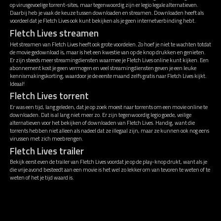
op virusgevoelige torrent-sites, maar tegenwoordig zijn er legio legale alternatieven.
Daarbij heb je vaak de keuze tussen downloaden en streamen. Downloaden heeft als
voordeel dat je Fletch Lives ook kunt bekijken als je geen internetverbinding hebt.
Fletch Lives streamen
Het streamen van Fletch Lives heeft ook grote voordelen. Zo hoef je niet te wachten totdat
de movie gedownload is, maar is het een kwestie van op de knop drukken en genieten.
Er zijn steeds meer streamingdiensten waarmee je Fletch Lives online kunt kijken. Een
abonnement kost je geen vermogen en veel streamingdiensten geven je een leuke
kennismakingskorting, waardoor je de eerste maand zelfs gratis naar Fletch Lives kijkt.
Ideaal!
Fletch Lives torrent
Er was een tijd, lang geleden, dat je op zoek moest naar torrents om een movie online te
downloaden. Dat is al lang niet meer zo. Er zijn tegenwoordig legio goede, veilige
alternatieven voor het bekijken of downloaden van Fletch Lives. Handig, want die
torrents hebben niet alleen als nadeel dat ze illegaal zijn, maar ze kunnen ook nog eens
virussen met zich meebrengen.
Fletch Lives trailer
Bekijk eerst even de trailer van Fletch Lives voordat je op de play-knop drukt, want als je
die vrije avond besteedt aan een movie is het wel zo lekker om van tevoren te weten of te
weten of het je tijd waard is.