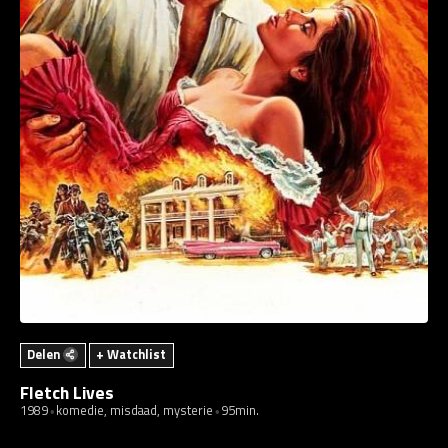
Delen
+ Watchlist
Fletch Lives
1989
komedie, misdaad, mysterie
95min.