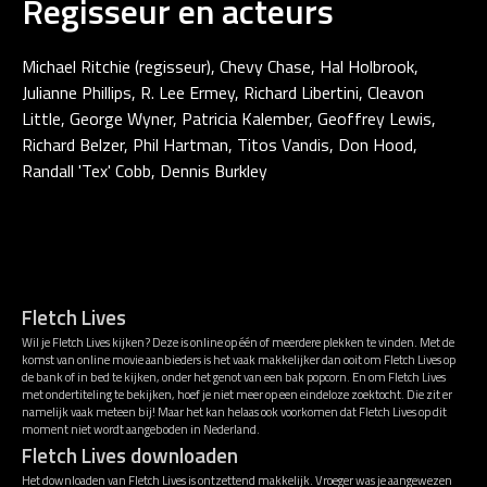
Regisseur en acteurs
Michael Ritchie (regisseur), Chevy Chase, Hal Holbrook,
Julianne Phillips, R. Lee Ermey, Richard Libertini, Cleavon
Little, George Wyner, Patricia Kalember, Geoffrey Lewis,
Richard Belzer, Phil Hartman, Titos Vandis, Don Hood,
Randall 'Tex' Cobb, Dennis Burkley
Fletch Lives
Wil je Fletch Lives kijken? Deze is online op één of meerdere plekken te vinden. Met de
komst van online movie aanbieders is het vaak makkelijker dan ooit om Fletch Lives op
de bank of in bed te kijken, onder het genot van een bak popcorn. En om Fletch Lives
met ondertiteling te bekijken, hoef je niet meer op een eindeloze zoektocht. Die zit er
namelijk vaak meteen bij! Maar het kan helaas ook voorkomen dat Fletch Lives op dit
moment niet wordt aangeboden in Nederland.
Fletch Lives downloaden
Het downloaden van Fletch Lives is ontzettend makkelijk. Vroeger was je aangewezen