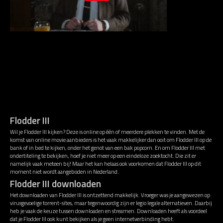
Flodder III
Wil je Flodder III kijken? Deze is online op één of meerdere plekken te vinden. Met de
komst van online movie aanbieders is het vaak makkelijker dan ooit om Flodder III op de
bank of in bed te kijken, onder het genot van een bak popcorn. En om Flodder III met
ondertiteling te bekijken, hoef je niet meer op een eindeloze zoektocht. Die zit er
namelijk vaak meteen bij! Maar het kan helaas ook voorkomen dat Flodder III op dit
moment niet wordt aangeboden in Nederland.
Flodder III downloaden
Het downloaden van Flodder III is ontzettend makkelijk. Vroeger was je aangewezen op
virusgevoelige torrent-sites, maar tegenwoordig zijn er legio legale alternatieven. Daarbij
heb je vaak de keuze tussen downloaden en streamen. Downloaden heeft als voordeel
dat je Flodder III ook kunt bekijken als je geen internetverbinding hebt.