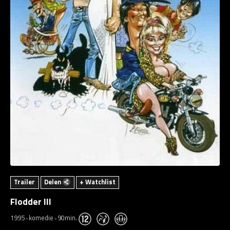
Trailer
Delen
+ Watchlist
Flodder III
1995
komedie
90min.