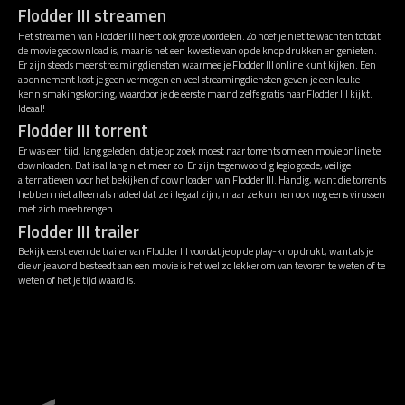
Flodder III streamen
Het streamen van Flodder III heeft ook grote voordelen. Zo hoef je niet te wachten totdat
de movie gedownload is, maar is het een kwestie van op de knop drukken en genieten.
Er zijn steeds meer streamingdiensten waarmee je Flodder III online kunt kijken. Een
abonnement kost je geen vermogen en veel streamingdiensten geven je een leuke
kennismakingskorting, waardoor je de eerste maand zelfs gratis naar Flodder III kijkt.
Ideaal!
Flodder III torrent
Er was een tijd, lang geleden, dat je op zoek moest naar torrents om een movie online te
downloaden. Dat is al lang niet meer zo. Er zijn tegenwoordig legio goede, veilige
alternatieven voor het bekijken of downloaden van Flodder III. Handig, want die torrents
hebben niet alleen als nadeel dat ze illegaal zijn, maar ze kunnen ook nog eens virussen
met zich meebrengen.
Flodder III trailer
Bekijk eerst even de trailer van Flodder III voordat je op de play-knop drukt, want als je
die vrije avond besteedt aan een movie is het wel zo lekker om van tevoren te weten of te
weten of het je tijd waard is.