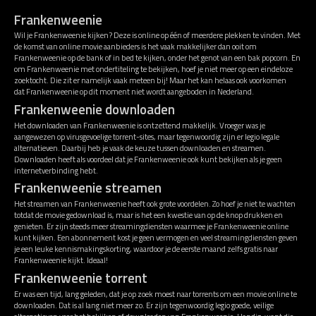
Frankenweenie
Wil je Frankenweenie kijken? Deze is online op één of meerdere plekken te vinden. Met
de komst van online movie aanbieders is het vaak makkelijker dan ooit om
Frankenweenie op de bank of in bed te kijken, onder het genot van een bak popcorn. En
om Frankenweenie met ondertiteling te bekijken, hoef je niet meer op een eindeloze
zoektocht. Die zit er namelijk vaak meteen bij! Maar het kan helaas ook voorkomen
dat Frankenweenie op dit moment niet wordt aangeboden in Nederland.
Frankenweenie downloaden
Het downloaden van Frankenweenie is ontzettend makkelijk. Vroeger was je
aangewezen op virusgevoelige torrent-sites, maar tegenwoordig zijn er legio legale
alternatieven. Daarbij heb je vaak de keuze tussen downloaden en streamen.
Downloaden heeft als voordeel dat je Frankenweenie ook kunt bekijken als je geen
internetverbinding hebt.
Frankenweenie streamen
Het streamen van Frankenweenie heeft ook grote voordelen. Zo hoef je niet te wachten
totdat de movie gedownload is, maar is het een kwestie van op de knop drukken en
genieten. Er zijn steeds meer streamingdiensten waarmee je Frankenweenie online
kunt kijken. Een abonnement kost je geen vermogen en veel streamingdiensten geven
je een leuke kennismakingskorting, waardoor je de eerste maand zelfs gratis naar
Frankenweenie kijkt. Ideaal!
Frankenweenie torrent
Er was een tijd, lang geleden, dat je op zoek moest naar torrents om een movie online te
downloaden. Dat is al lang niet meer zo. Er zijn tegenwoordig legio goede, veilige