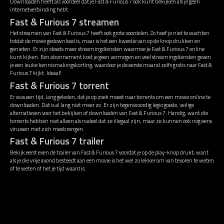
Downloaden heeft als voordeel dat je Fast & Furious 7 ook kunt bekijken als je geen
internetverbinding hebt.
Fast & Furious 7 streamen
Het streamen van Fast & Furious 7 heeft ook grote voordelen. Zo hoef je niet te wachten
totdat de movie gedownload is, maar is het een kwestie van op de knop drukken en
genieten. Er zijn steeds meer streamingdiensten waarmee je Fast & Furious 7 online
kunt kijken. Een abonnement kost je geen vermogen en veel streamingdiensten geven
je een leuke kennismakingskorting, waardoor je de eerste maand zelfs gratis naar Fast &
Furious 7 kijkt. Ideaal!
Fast & Furious 7 torrent
Er was een tijd, lang geleden, dat je op zoek moest naar torrents om een movie online te
downloaden. Dat is al lang niet meer zo. Er zijn tegenwoordig legio goede, veilige
alternatieven voor het bekijken of downloaden van Fast & Furious 7. Handig, want die
torrents hebben niet alleen als nadeel dat ze illegaal zijn, maar ze kunnen ook nog eens
virussen met zich meebrengen.
Fast & Furious 7 trailer
Bekijk eerst even de trailer van Fast & Furious 7 voordat je op de play-knop drukt, want
als je die vrije avond besteedt aan een movie is het wel zo lekker om van tevoren te weten
of te weten of het je tijd waard is.