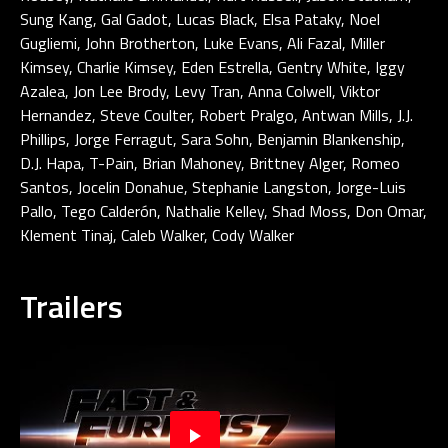
Sung Kang, Gal Gadot, Lucas Black, Elsa Pataky, Noel
Gugliemi, John Brotherton, Luke Evans, Ali Fazal, Miller
Kimsey, Charlie Kimsey, Eden Estrella, Gentry White, Iggy
Azalea, Jon Lee Brody, Levy Tran, Anna Colwell, Viktor
Hernandez, Steve Coulter, Robert Pralgo, Antwan Mills, J.J.
Phillips, Jorge Ferragut, Sara Sohn, Benjamin Blankenship,
D.J. Hapa, T-Pain, Brian Mahoney, Brittney Alger, Romeo
Santos, Jocelin Donahue, Stephanie Langston, Jorge-Luis
Pallo, Tego Calderón, Nathalie Kelley, Shad Moss, Don Omar,
Klement Tinaj, Caleb Walker, Cody Walker
Trailers