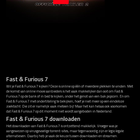
Fast & Furious 7
Wil je Fast & Furious 7 kijken? Deze is online op één of meerdere plekken te vinden. Met
de komst van online movie aanbieders is het vaak makkelijker dan ooit om Fast &
Furious 7 op de bank of in bed te kijken, onder het genot van een bak popcorn. En om
Fast & Furious 7 met ondertiteling te bekijken, hoef je niet meer op een eindeloze
zoektocht. Die zit er namelijk vaak meteen bij! Maar het kan helaas ook voorkomen
dat Fast & Furious 7 op dit moment niet wordt aangeboden in Nederland.
Fast & Furious 7 downloaden
Het downloaden van Fast & Furious 7 is ontzettend makkelijk. Vroeger was je
aangewezen op virusgevoelige torrent-sites, maar tegenwoordig zijn er legio legale
alternatieven. Daarbij heb je vaak de keuze tussen downloaden en streamen.