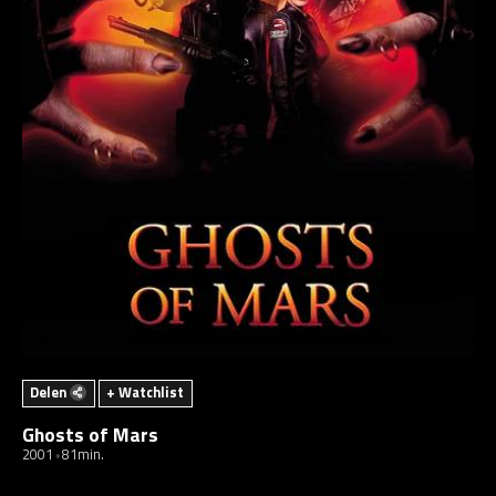
Delen
+ Watchlist
Ghosts of Mars
2001
81min.