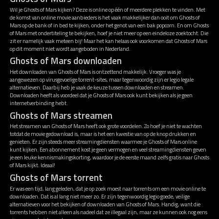
Wil je Ghosts of Mars kijken? Deze is online op één of meerdere plekken te vinden. Met
de komst van online movie aanbieders is het vaak makkelijker dan ooit om Ghosts of
Mars op de bank of in bed te kijken, onder het genot van een bak popcorn. En om Ghosts
of Mars met ondertiteling te bekijken, hoef je niet meer op een eindeloze zoektocht. Die
zit er namelijk vaak meteen bij! Maar het kan helaas ook voorkomen dat Ghosts of Mars
op dit moment niet wordt aangeboden in Nederland.
Ghosts of Mars downloaden
Het downloaden van Ghosts of Mars is ontzettend makkelijk. Vroeger was je
aangewezen op virusgevoelige torrent-sites, maar tegenwoordig zijn er legio legale
alternatieven. Daarbij heb je vaak de keuze tussen downloaden en streamen.
Downloaden heeft als voordeel dat je Ghosts of Mars ook kunt bekijken als je geen
internetverbinding hebt.
Ghosts of Mars streamen
Het streamen van Ghosts of Mars heeft ook grote voordelen. Zo hoef je niet te wachten
totdat de movie gedownload is, maar is het een kwestie van op de knop drukken en
genieten. Er zijn steeds meer streamingdiensten waarmee je Ghosts of Mars online
kunt kijken. Een abonnement kost je geen vermogen en veel streamingdiensten geven
je een leuke kennismakingskorting, waardoor je de eerste maand zelfs gratis naar Ghosts
of Mars kijkt. Ideaal!
Ghosts of Mars torrent
Er was een tijd, lang geleden, dat je op zoek moest naar torrents om een movie online te
downloaden. Dat is al lang niet meer zo. Er zijn tegenwoordig legio goede, veilige
alternatieven voor het bekijken of downloaden van Ghosts of Mars. Handig, want die
torrents hebben niet alleen als nadeel dat ze illegaal zijn, maar ze kunnen ook nog eens