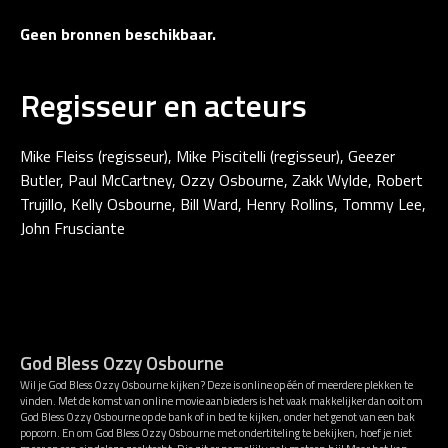
Geen bronnen beschikbaar.
Regisseur en acteurs
Mike Fleiss (regisseur), Mike Piscitelli (regisseur), Geezer
Butler, Paul McCartney, Ozzy Osbourne, Zakk Wylde, Robert
Trujillo, Kelly Osbourne, Bill Ward, Henry Rollins, Tommy Lee,
John Frusciante
God Bless Ozzy Osbourne
Wil je God Bless Ozzy Osbourne kijken? Deze is online op één of meerdere plekken te
vinden. Met de komst van online movie aanbieders is het vaak makkelijker dan ooit om
God Bless Ozzy Osbourne op de bank of in bed te kijken, onder het genot van een bak
popcorn. En om God Bless Ozzy Osbourne met ondertiteling te bekijken, hoef je niet