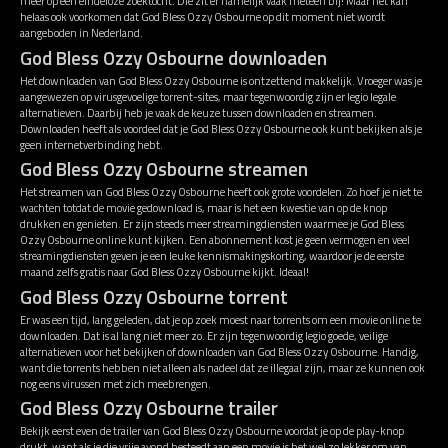
meer op een eindeloze zoektocht. Die zit er namelijk vaak meteen bij! Maar het kan
helaas ook voorkomen dat God Bless Ozzy Osbourne op dit moment niet wordt
aangeboden in Nederland.
God Bless Ozzy Osbourne downloaden
Het downloaden van God Bless Ozzy Osbourne is ontzettend makkelijk. Vroeger was je
aangewezen op virusgevoelige torrent-sites, maar tegenwoordig zijn er legio legale
alternatieven. Daarbij heb je vaak de keuze tussen downloaden en streamen.
Downloaden heeft als voordeel dat je God Bless Ozzy Osbourne ook kunt bekijken als je
geen internetverbinding hebt.
God Bless Ozzy Osbourne streamen
Het streamen van God Bless Ozzy Osbourne heeft ook grote voordelen. Zo hoef je niet te
wachten totdat de movie gedownload is, maar is het een kwestie van op de knop
drukken en genieten. Er zijn steeds meer streamingdiensten waarmee je God Bless
Ozzy Osbourne online kunt kijken. Een abonnement kost je geen vermogen en veel
streamingdiensten geven je een leuke kennismakingskorting, waardoor je de eerste
maand zelfs gratis naar God Bless Ozzy Osbourne kijkt. Ideaal!
God Bless Ozzy Osbourne torrent
Er was een tijd, lang geleden, dat je op zoek moest naar torrents om een movie online te
downloaden. Dat is al lang niet meer zo. Er zijn tegenwoordig legio goede, veilige
alternatieven voor het bekijken of downloaden van God Bless Ozzy Osbourne. Handig,
want die torrents hebben niet alleen als nadeel dat ze illegaal zijn, maar ze kunnen ook
nog eens virussen met zich meebrengen.
God Bless Ozzy Osbourne trailer
Bekijk eerst even de trailer van God Bless Ozzy Osbourne voordat je op de play-knop
drukt, want als je die vrije avond besteedt aan een movie is het wel zo lekker om van