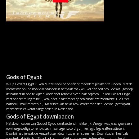
Gods of Egypt
Wil je Gods of Egypt kijken? Deze is online op één of meerdere plekken te vinden. Met de
komst van online movie aanbieders is het vaak makkelijker dan ooit om Gods of Egypt op
de bank of in bed te kijken, onder het genot van een bak popcorn. En om Gods of Egypt
met ondertiteling te bekijken, hoef je niet meer op een eindeloze zoektocht. Die zit er
namelijk vaak meteen bij! Maar het kan helaas ook voorkomen dat Gods of Egypt op dit
moment niet wordt aangeboden in Nederland.
Gods of Egypt downloaden
Het downloaden van Gods of Egypt is ontzettend makkelijk. Vroeger was je aangewezen
op virusgevoelige torrent-sites, maar tegenwoordig zijn er legio legale alternatieven.
Daarbij heb je vaak de keuze tussen downloaden en streamen. Downloaden heeft als
voordeel dat je Gods of Egypt ook kunt bekijken als je geen internetverbinding hebt.