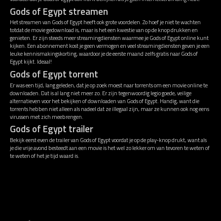
Gods of Egypt streamen
Het streamen van Gods of Egypt heeft ook grote voordelen. Zo hoef je niet te wachten
totdat de movie gedownload is, maar is het een kwestie van op de knop drukken en
genieten. Er zijn steeds meer streamingdiensten waarmee je Gods of Egypt online kunt
kijken. Een abonnement kost je geen vermogen en veel streamingdiensten geven je een
leuke kennismakingskorting, waardoor je de eerste maand zelfs gratis naar Gods of
Egypt kijkt. Ideaal!
Gods of Egypt torrent
Er was een tijd, lang geleden, dat je op zoek moest naar torrents om een movie online te
downloaden. Dat is al lang niet meer zo. Er zijn tegenwoordig legio goede, veilige
alternatieven voor het bekijken of downloaden van Gods of Egypt. Handig, want die
torrents hebben niet alleen als nadeel dat ze illegaal zijn, maar ze kunnen ook nog eens
virussen met zich meebrengen.
Gods of Egypt trailer
Bekijk eerst even de trailer van Gods of Egypt voordat je op de play-knop drukt, want als
je die vrije avond besteedt aan een movie is het wel zo lekker om van tevoren te weten of
te weten of het je tijd waard is.