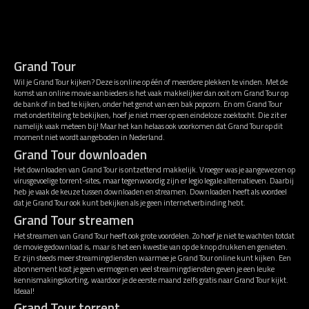
Grand Tour
Wil je Grand Tour kijken? Deze is online op één of meerdere plekken te vinden. Met de
komst van online movie aanbieders is het vaak makkelijker dan ooit om Grand Tour op
de bank of in bed te kijken, onder het genot van een bak popcorn. En om Grand Tour
met ondertiteling te bekijken, hoef je niet meer op een eindeloze zoektocht. Die zit er
namelijk vaak meteen bij! Maar het kan helaas ook voorkomen dat Grand Tour op dit
moment niet wordt aangeboden in Nederland.
Grand Tour downloaden
Het downloaden van Grand Tour is ontzettend makkelijk. Vroeger was je aangewezen op
virusgevoelige torrent-sites, maar tegenwoordig zijn er legio legale alternatieven. Daarbij
heb je vaak de keuze tussen downloaden en streamen. Downloaden heeft als voordeel
dat je Grand Tour ook kunt bekijken als je geen internetverbinding hebt.
Grand Tour streamen
Het streamen van Grand Tour heeft ook grote voordelen. Zo hoef je niet te wachten totdat
de movie gedownload is, maar is het een kwestie van op de knop drukken en genieten.
Er zijn steeds meer streamingdiensten waarmee je Grand Tour online kunt kijken. Een
abonnement kost je geen vermogen en veel streamingdiensten geven je een leuke
kennismakingskorting, waardoor je de eerste maand zelfs gratis naar Grand Tour kijkt.
Ideaal!
Grand Tour torrent