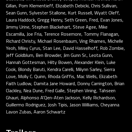
Gillan, Pom Klementieff, Elizabeth Debicki, Chris Sullivan,
Sean Gunn, Sylvester Stallone, Kurt Russell, Wyatt Oleff,
Laura Haddock, Gregg Henry, Seth Green, Fred, Evan Jones,
Jimmy Urine, Stephen Blackehart, Steve Agee, Mike
Escamilla, Joe Fria, Terence Rosemore, Tommy Flanagan,
Richard Christy, Michael Rosenbaum, Ving Rhames, Michelle
Yeoh, Miley Cyrus, Stan Lee, David Hasselhoff, Rob Zombie,
Jeff Goldblum, Ben Browder, Jim Gunn Sr., Leota Gunn,
Hannah Gottesman, Hilty Bowen, Alexander Klein, Luke
Cook, Blondy Baruti, Kendra Carelli, Milynn Sarley, Sierra
Love, Molly C. Quinn, Rhoda Griffis, Mac Wells, Elizabeth
Faith Ludlow, Damita Jane Howard, Donny Carrington, Brian
Clackley, Nea Dune, Fred Galle, Stephen Vining, Tahseen
Ghauri, Alphonso A'Qen-Aten Jackson, Kelly Richardson,
Guillermo Rodriguez, Josh Tipis, Jason Williams, Cheyanna
Lavon Zubas, Aaron Schwartz