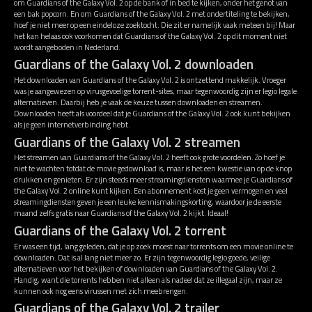
om Guardians of the Galaxy Vol. 2 op de bank of in bed te kijken, onder het genot van
een bak popcorn. En om Guardians of the Galaxy Vol. 2 met ondertiteling te bekijken,
hoef je niet meer op een eindeloze zoektocht. Die zit er namelijk vaak meteen bij! Maar
het kan helaas ook voorkomen dat Guardians of the Galaxy Vol. 2 op dit moment niet
wordt aangeboden in Nederland.
Guardians of the Galaxy Vol. 2 downloaden
Het downloaden van Guardians of the Galaxy Vol. 2 is ontzettend makkelijk. Vroeger
was je aangewezen op virusgevoelige torrent-sites, maar tegenwoordig zijn er legio legale
alternatieven. Daarbij heb je vaak de keuze tussen downloaden en streamen.
Downloaden heeft als voordeel dat je Guardians of the Galaxy Vol. 2 ook kunt bekijken
als je geen internetverbinding hebt.
Guardians of the Galaxy Vol. 2 streamen
Het streamen van Guardians of the Galaxy Vol. 2 heeft ook grote voordelen. Zo hoef je
niet te wachten totdat de movie gedownload is, maar is het een kwestie van op de knop
drukken en genieten. Er zijn steeds meer streamingdiensten waarmee je Guardians of
the Galaxy Vol. 2 online kunt kijken. Een abonnement kost je geen vermogen en veel
streamingdiensten geven je een leuke kennismakingskorting, waardoor je de eerste
maand zelfs gratis naar Guardians of the Galaxy Vol. 2 kijkt. Ideaal!
Guardians of the Galaxy Vol. 2 torrent
Er was een tijd, lang geleden, dat je op zoek moest naar torrents om een movie online te
downloaden. Dat is al lang niet meer zo. Er zijn tegenwoordig legio goede, veilige
alternatieven voor het bekijken of downloaden van Guardians of the Galaxy Vol. 2.
Handig, want die torrents hebben niet alleen als nadeel dat ze illegaal zijn, maar ze
kunnen ook nog eens virussen met zich meebrengen.
Guardians of the Galaxy Vol. 2 trailer