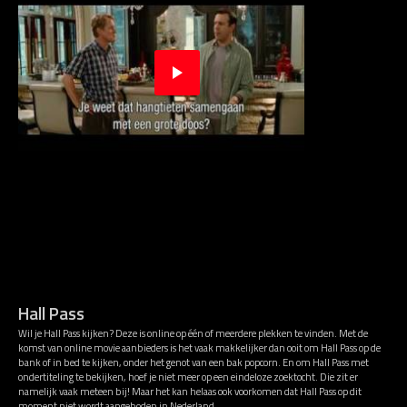
Hall Pass
Wil je Hall Pass kijken? Deze is online op één of meerdere plekken te vinden. Met de
komst van online movie aanbieders is het vaak makkelijker dan ooit om Hall Pass op de
bank of in bed te kijken, onder het genot van een bak popcorn. En om Hall Pass met
ondertiteling te bekijken, hoef je niet meer op een eindeloze zoektocht. Die zit er
namelijk vaak meteen bij! Maar het kan helaas ook voorkomen dat Hall Pass op dit
moment niet wordt aangeboden in Nederland.