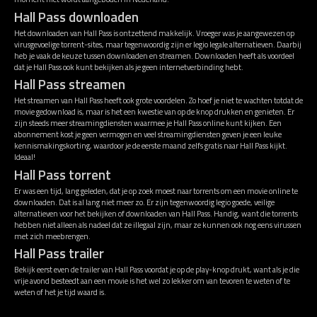
Hall Pass downloaden
Het downloaden van Hall Pass is ontzettend makkelijk. Vroeger was je aangewezen op
virusgevoelige torrent-sites, maar tegenwoordig zijn er legio legale alternatieven. Daarbij
heb je vaak de keuze tussen downloaden en streamen. Downloaden heeft als voordeel
dat je Hall Pass ook kunt bekijken als je geen internetverbinding hebt.
Hall Pass streamen
Het streamen van Hall Pass heeft ook grote voordelen. Zo hoef je niet te wachten totdat de
movie gedownload is, maar is het een kwestie van op de knop drukken en genieten. Er
zijn steeds meer streamingdiensten waarmee je Hall Pass online kunt kijken. Een
abonnement kost je geen vermogen en veel streamingdiensten geven je een leuke
kennismakingskorting, waardoor je de eerste maand zelfs gratis naar Hall Pass kijkt.
Ideaal!
Hall Pass torrent
Er was een tijd, lang geleden, dat je op zoek moest naar torrents om een movie online te
downloaden. Dat is al lang niet meer zo. Er zijn tegenwoordig legio goede, veilige
alternatieven voor het bekijken of downloaden van Hall Pass. Handig, want die torrents
hebben niet alleen als nadeel dat ze illegaal zijn, maar ze kunnen ook nog eens virussen
met zich meebrengen.
Hall Pass trailer
Bekijk eerst even de trailer van Hall Pass voordat je op de play-knop drukt, want als je die
vrije avond besteedt aan een movie is het wel zo lekker om van tevoren te weten of te
weten of het je tijd waard is.