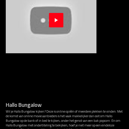
Hallo Bungalow
Wil je Hallo Bungalow kijken? Deze is online op één of meerdere plekken te vinden. Met
de komst van online movie aanbieders is het vaak makkelijker dan ooit om Hallo
Bungalow op de bank of in bed te kijken, onder het genot van een bak popcorn. En om
Hallo Bungalow met ondertiteling te bekijken, hoef je niet meer op een eindeloze