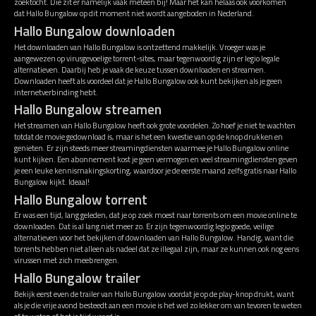
zoektocht. Die zit er namelijk vaak meteen bij! Maar het kan helaas ook voorkomen
dat Hallo Bungalow op dit moment niet wordt aangeboden in Nederland.
Hallo Bungalow downloaden
Het downloaden van Hallo Bungalow is ontzettend makkelijk. Vroeger was je
aangewezen op virusgevoelige torrent-sites, maar tegenwoordig zijn er legio legale
alternatieven. Daarbij heb je vaak de keuze tussen downloaden en streamen.
Downloaden heeft als voordeel dat je Hallo Bungalow ook kunt bekijken als je geen
internetverbinding hebt.
Hallo Bungalow streamen
Het streamen van Hallo Bungalow heeft ook grote voordelen. Zo hoef je niet te wachten
totdat de movie gedownload is, maar is het een kwestie van op de knop drukken en
genieten. Er zijn steeds meer streamingdiensten waarmee je Hallo Bungalow online
kunt kijken. Een abonnement kost je geen vermogen en veel streamingdiensten geven
je een leuke kennismakingskorting, waardoor je de eerste maand zelfs gratis naar Hallo
Bungalow kijkt. Ideaal!
Hallo Bungalow torrent
Er was een tijd, lang geleden, dat je op zoek moest naar torrents om een movie online te
downloaden. Dat is al lang niet meer zo. Er zijn tegenwoordig legio goede, veilige
alternatieven voor het bekijken of downloaden van Hallo Bungalow. Handig, want die
torrents hebben niet alleen als nadeel dat ze illegaal zijn, maar ze kunnen ook nog eens
virussen met zich meebrengen.
Hallo Bungalow trailer
Bekijk eerst even de trailer van Hallo Bungalow voordat je op de play-knop drukt, want
als je die vrije avond besteedt aan een movie is het wel zo lekker om van tevoren te weten