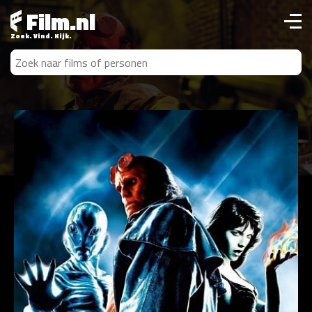
Film.nl
Zoek. Vind. Kijk.