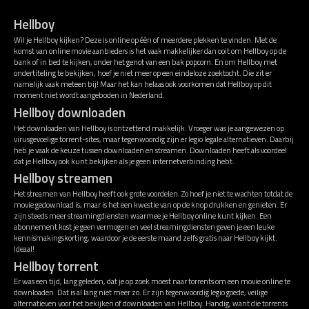
Hellboy
Wil je Hellboy kijken? Deze is online op één of meerdere plekken te vinden. Met de
komst van online movie aanbieders is het vaak makkelijker dan ooit om Hellboy op de
bank of in bed te kijken, onder het genot van een bak popcorn. En om Hellboy met
ondertiteling te bekijken, hoef je niet meer op een eindeloze zoektocht. Die zit er
namelijk vaak meteen bij! Maar het kan helaas ook voorkomen dat Hellboy op dit
moment niet wordt aangeboden in Nederland.
Hellboy downloaden
Het downloaden van Hellboy is ontzettend makkelijk. Vroeger was je aangewezen op
virusgevoelige torrent-sites, maar tegenwoordig zijn er legio legale alternatieven. Daarbij
heb je vaak de keuze tussen downloaden en streamen. Downloaden heeft als voordeel
dat je Hellboy ook kunt bekijken als je geen internetverbinding hebt.
Hellboy streamen
Het streamen van Hellboy heeft ook grote voordelen. Zo hoef je niet te wachten totdat de
movie gedownload is, maar is het een kwestie van op de knop drukken en genieten. Er
zijn steeds meer streamingdiensten waarmee je Hellboy online kunt kijken. Een
abonnement kost je geen vermogen en veel streamingdiensten geven je een leuke
kennismakingskorting, waardoor je de eerste maand zelfs gratis naar Hellboy kijkt.
Ideaal!
Hellboy torrent
Er was een tijd, lang geleden, dat je op zoek moest naar torrents om een movie online te
downloaden. Dat is al lang niet meer zo. Er zijn tegenwoordig legio goede, veilige
alternatieven voor het bekijken of downloaden van Hellboy. Handig, want die torrents