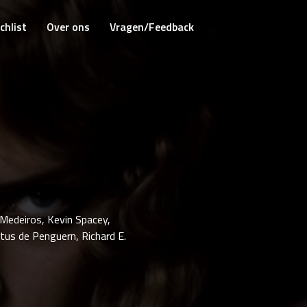
chlist
Over ons
Vragen/Feedback
 Medeiros, Kevin Spacey,
rtus de Penguern, Richard E.