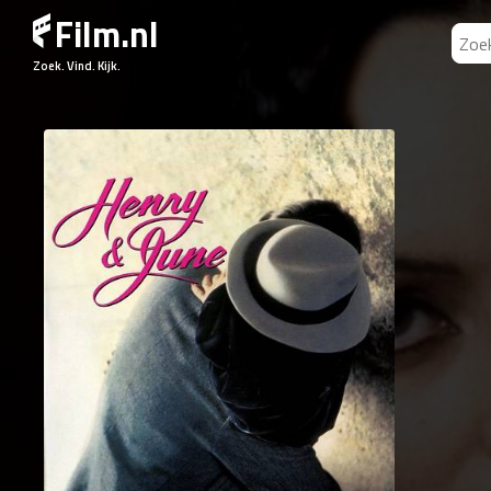
Film.nl
Zoek. Vind. Kijk.