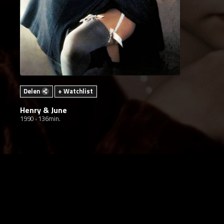
Delen
+ Watchlist
Henry & June
1990
136min.