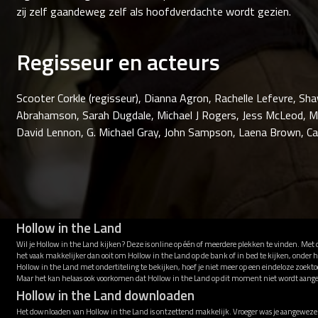
zij zelf gaandeweg zelf als hoofdverdachte wordt gezien.
Regisseur en acteurs
Scooter Corkle (regisseur), Dianna Agron, Rachelle Lefevre, S
Abrahamson, Sarah Dugdale, Michael J Rogers, Jess McLeod, Mar
David Lennon, G. Michael Gray, John Sampson, Laena Brown, C
Hollow in the Land
Wil je Hollow in the Land kijken? Deze is online op één of meerdere plekken te vinden. Met
het vaak makkelijker dan ooit om Hollow in the Land op de bank of in bed te kijken, onder
Hollow in the Land met ondertiteling te bekijken, hoef je niet meer op een eindeloze zoekto
Maar het kan helaas ook voorkomen dat Hollow in the Land op dit moment niet wordt aang
Hollow in the Land downloaden
Het downloaden van Hollow in the Land is ontzettend makkelijk. Vroeger was je aangewezen 