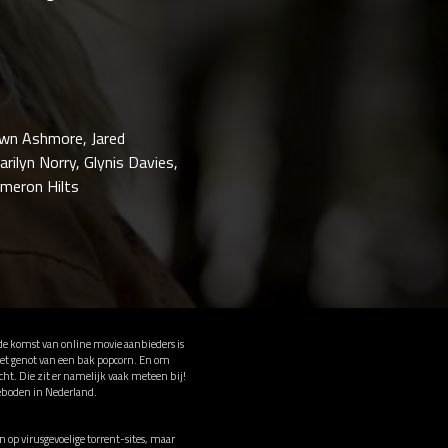
hawn Ashmore, Jared
ilyn Norry, Glynis Davies,
ameron Hilts
 de komst van online movie aanbieders is
 het genot van een bak popcorn. En om
cht. Die zit er namelijk vaak meteen bij!
eboden in Nederland.
op virusgevoelige torrent-sites, maar