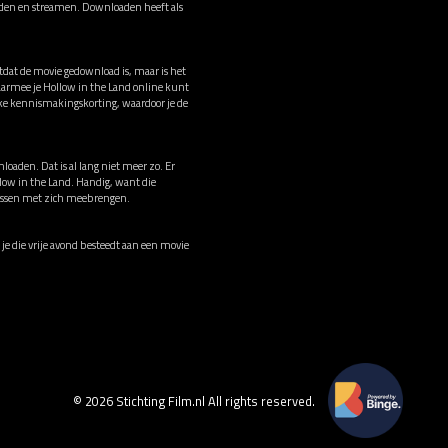
oaden en streamen. Downloaden heeft als
otdat de movie gedownload is, maar is het
aarmee je Hollow in the Land online kunt
ke kennismakingskorting, waardoor je de
loaden. Dat is al lang niet meer zo. Er
llow in the Land. Handig, want die
irussen met zich meebrengen.
 je die vrije avond besteedt aan een movie
© 2026 Stichting Film.nl All rights reserved.