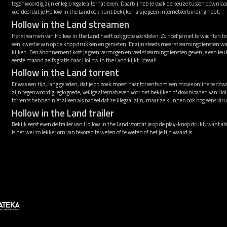
tegenwoordig zijn er legio legale alternatieven. Daarbij heb je vaak de keuze tussen downl
voordeel dat je Hollow in the Land ook kunt bekijken als je geen internetverbinding hebt.
Hollow in the Land streamen
Het streamen van Hollow in the Land heeft ook grote voordelen. Zo hoef je niet te wachten t
een kwestie van op de knop drukken en genieten. Er zijn steeds meer streamingdiensten w
kijken. Een abonnement kost je geen vermogen en veel streamingdiensten geven je een leu
eerste maand zelfs gratis naar Hollow in the Land kijkt. Ideaal!
Hollow in the Land torrent
Er was een tijd, lang geleden, dat je op zoek moest naar torrents om een movie online te down
zijn tegenwoordig legio goede, veilige alternatieven voor het bekijken of downloaden van Ho
torrents hebben niet alleen als nadeel dat ze illegaal zijn, maar ze kunnen ook nog eens v
Hollow in the Land trailer
Bekijk eerst even de trailer van Hollow in the Land voordat je op de play-knop drukt, want als
is het wel zo lekker om van tevoren te weten of te weten of het je tijd waard is.