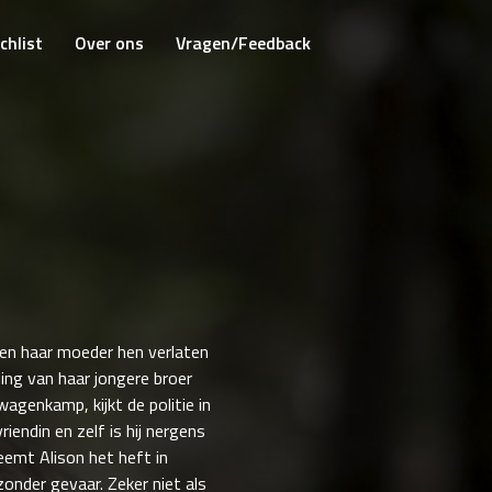
chlist
Over ons
Vragen/Feedback
 en haar moeder hen verlaten
ding van haar jongere broer
genkamp, kijkt de politie in
iendin en zelf is hij nergens
eemt Alison het heft in
onder gevaar. Zeker niet als