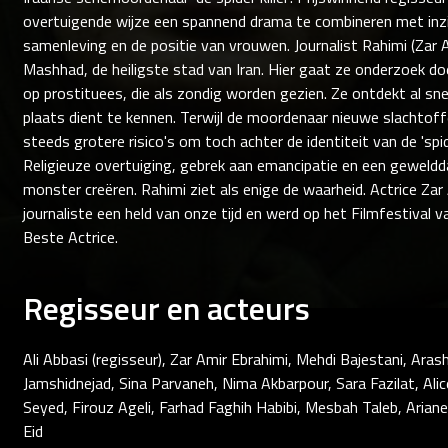
overtuigende wijze een spannend drama te combineren met inzi
samenleving en de positie van vrouwen. Journalist Rahimi (Zar Am
Mashhad, de heiligste stad van Iran. Hier gaat ze onderzoek d
op prostituees, die als zondig worden gezien. Ze ontdekt al sne
plaats dient te kennen. Terwijl de moordenaar nieuwe slachto
steeds grotere risico's om toch achter de identiteit van de 'spid
Religieuze overtuiging, gebrek aan emancipatie en een geweldd
monster creëren. Rahimi ziet als enige de waarheid. Actrice Za
journaliste een held van onze tijd en werd op het Filmfestival 
Beste Actrice.
Regisseur en acteurs
Ali Abbasi (regisseur), Zar Amir Ebrahimi, Mehdi Bajestani, Ara
Jamshidnejad, Sina Parvaneh, Nima Akbarpour, Sara Fazilat, Alic
Seyed, Firouz Ageli, Farhad Faghih Habibi, Mesbah Taleb, Ariane 
Eid