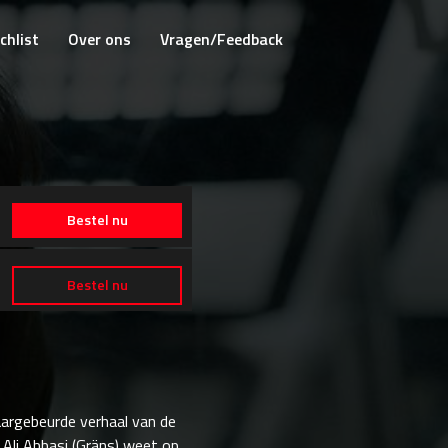
chlist
Over ons
Vragen/Feedback
Bestel nu
Bestel nu
aargebeurde verhaal van de
r Ali Abbasi (Gräns) weet op