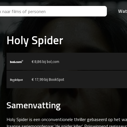
Wat
Holy Spider
€ 8,86 bij bol,com
€ 17,99 bij BookSpot
Samenvatting
Holy Spider is een onconventionele thriller gebaseerd op het w
Iraanse seriemoordenaar 'de spider killer'. Prijswinnend regisseu