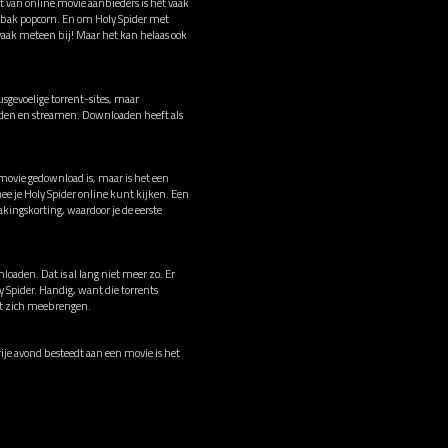
t van online movie aanbieders is het vaak
n bak popcorn. En om Holy Spider met
 vaak meteen bij! Maar het kan helaas ook
sgevoelige torrent-sites, maar
oaden en streamen. Downloaden heeft als
 movie gedownload is, maar is het een
e je Holy Spider online kunt kijken. Een
ingskorting, waardoor je de eerste
loaden. Dat is al lang niet meer zo. Er
y Spider. Handig, want die torrents
met zich meebrengen.
vrije avond besteedt aan een movie is het