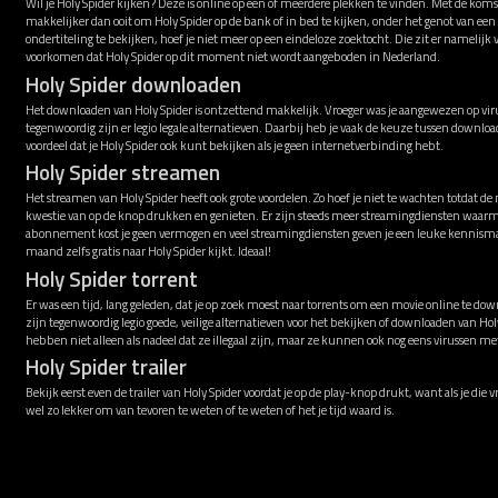
Wil je Holy Spider kijken? Deze is online op één of meerdere plekken te vinden. Met de koms
makkelijker dan ooit om Holy Spider op de bank of in bed te kijken, onder het genot van ee
ondertiteling te bekijken, hoef je niet meer op een eindeloze zoektocht. Die zit er namelijk
voorkomen dat Holy Spider op dit moment niet wordt aangeboden in Nederland.
Holy Spider downloaden
Het downloaden van Holy Spider is ontzettend makkelijk. Vroeger was je aangewezen op viru
tegenwoordig zijn er legio legale alternatieven. Daarbij heb je vaak de keuze tussen downl
voordeel dat je Holy Spider ook kunt bekijken als je geen internetverbinding hebt.
Holy Spider streamen
Het streamen van Holy Spider heeft ook grote voordelen. Zo hoef je niet te wachten totdat de
kwestie van op de knop drukken en genieten. Er zijn steeds meer streamingdiensten waarme
abonnement kost je geen vermogen en veel streamingdiensten geven je een leuke kennismak
maand zelfs gratis naar Holy Spider kijkt. Ideaal!
Holy Spider torrent
Er was een tijd, lang geleden, dat je op zoek moest naar torrents om een movie online te down
zijn tegenwoordig legio goede, veilige alternatieven voor het bekijken of downloaden van Hol
hebben niet alleen als nadeel dat ze illegaal zijn, maar ze kunnen ook nog eens virussen 
Holy Spider trailer
Bekijk eerst even de trailer van Holy Spider voordat je op de play-knop drukt, want als je die 
wel zo lekker om van tevoren te weten of te weten of het je tijd waard is.