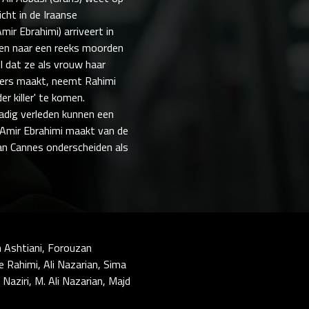
cht in de Iraanse
ir Ebrahimi) arriveert in
oen naar een reeks moorden
l dat ze als vrouw haar
ffers maakt, neemt Rahimi
er killer' te komen.
adig verleden kunnen een
r Amir Ebrahimi maakt van de
van Cannes onderscheiden als
sh Ashtiani, Forouzan
e Rahimi, Ali Nazarian, Sima
Naziri, M. Ali Nazarian, Majd