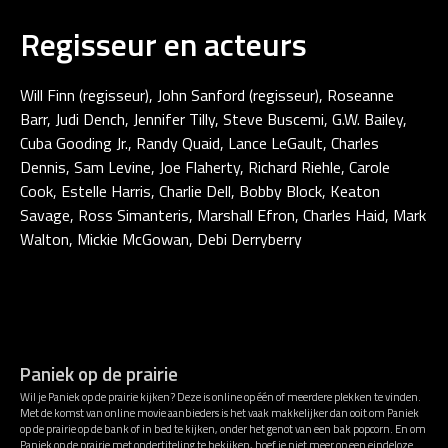
Regisseur en acteurs
Will Finn (regisseur), John Sanford (regisseur), Roseanne
Barr, Judi Dench, Jennifer Tilly, Steve Buscemi, G.W. Bailey,
Cuba Gooding Jr., Randy Quaid, Lance LeGault, Charles
Dennis, Sam Levine, Joe Flaherty, Richard Riehle, Carole
Cook, Estelle Harris, Charlie Dell, Bobby Block, Keaton
Savage, Ross Simanteris, Marshall Efron, Charles Haid, Mark
Walton, Mickie McGowan, Debi Derryberry
Paniek op de prairie
Wil je Paniek op de prairie kijken? Deze is online op één of meerdere plekken te vinden.
Met de komst van online movie aanbieders is het vaak makkelijker dan ooit om Paniek
op de prairie op de bank of in bed te kijken, onder het genot van een bak popcorn. En om
Paniek op de prairie met ondertiteling te bekijken, hoef je niet meer op een eindeloze