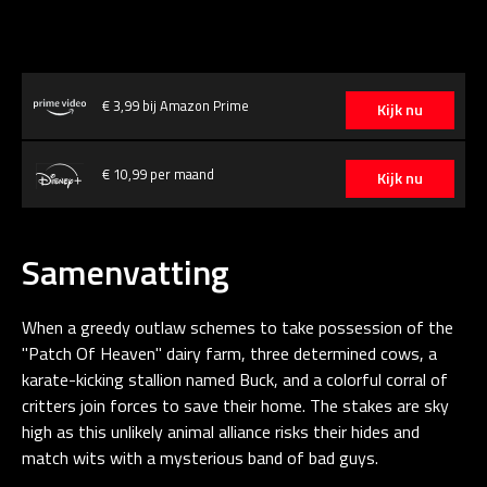
€ 3,99 bij Amazon Prime
Kijk nu
€ 10,99 per maand
Kijk nu
Samenvatting
When a greedy outlaw schemes to take possession of the
"Patch Of Heaven" dairy farm, three determined cows, a
karate-kicking stallion named Buck, and a colorful corral of
critters join forces to save their home. The stakes are sky
high as this unlikely animal alliance risks their hides and
match wits with a mysterious band of bad guys.