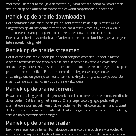
zoektocht. Die zit er namelijk vaak meteen bij! Maar het kan helaas ook voorkomen
dat Paniek op de prairie op dit moment niet wordt aangeboden in Nederland.
Paniek op de prairie downloaden
Het downloaden van Paniek op de prairie is ontzettend makkelijk. Vroeger was je
aangewezen op virusgevoelige torrent-sites, maar tegenwoordig zijn er legio legale
alternatieven. Daarbij heb je vaak de keuze tussen downloaden en streamen.
Downloaden heeft als voordeel dat je Paniek op de prairie ook kunt bekijken als je geen
internetverbinding hebt.
Paniek op de prairie streamen
Het streamen van Paniek op de prairie heeft ook grote voordelen. Zo hoef je niet te
wachten totdat de movie gedownload is, maar is het een kwestie van op de knop
drukken en genieten. Er zijn steeds meer streamingdiensten waarmee je Paniek op de
prairie online kunt kijken. Een abonnement kost je geen vermogen en veel
streamingdiensten geven je een leuke kennismakingskorting, waardoor je de eerste
maand zelfs gratis naar Paniek op de prairie kijkt. Ideaal!
Paniek op de prairie torrent
Er was een tijd, lang geleden, dat je op zoek moest naar torrents om een movie online te
downloaden. Dat is al lang niet meer zo. Er zijn tegenwoordig legio goede, veilige
alternatieven voor het bekijken of downloaden van Paniek op de prairie. Handig, want
die torrents hebben niet alleen als nadeel dat ze illegaal zijn, maar ze kunnen ook nog
eens virussen met zich meebrengen.
Paniek op de prairie trailer
Bekijk eerst even de trailer van Paniek op de prairie voordat je op de play-knop drukt,
want als je die vrije avond besteedt aan een movie is het wel zo lekker om van tevoren te