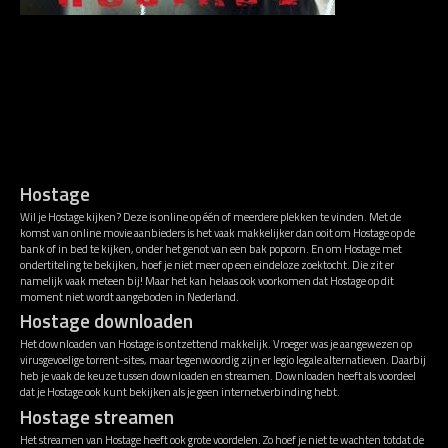
Hostage
Wil je Hostage kijken? Deze is online op één of meerdere plekken te vinden. Met de
komst van online movie aanbieders is het vaak makkelijker dan ooit om Hostage op de
bank of in bed te kijken, onder het genot van een bak popcorn. En om Hostage met
ondertiteling te bekijken, hoef je niet meer op een eindeloze zoektocht. Die zit er
namelijk vaak meteen bij! Maar het kan helaas ook voorkomen dat Hostage op dit
moment niet wordt aangeboden in Nederland.
Hostage downloaden
Het downloaden van Hostage is ontzettend makkelijk. Vroeger was je aangewezen op
virusgevoelige torrent-sites, maar tegenwoordig zijn er legio legale alternatieven. Daarbij
heb je vaak de keuze tussen downloaden en streamen. Downloaden heeft als voordeel
dat je Hostage ook kunt bekijken als je geen internetverbinding hebt.
Hostage streamen
Het streamen van Hostage heeft ook grote voordelen. Zo hoef je niet te wachten totdat de