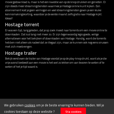
movie gedownload is, maar is het een kwestie van op de knop drukken en genieten. Er
zijn steeds meer streamingdiensten waarmee je Hostage online kunt kijken. Een
abonnement kost je geen vermogen en veel streamingdiensten geven je een leuke
kennismakingskorting, waardoor je de eerste maand zelfs gratis naar Hostage kijkt.
Ideaal!
Hostage torrent
Er was een tijd, lang geleden, dat je op zoek moest naar torrents om een movie online te
downloaden. Dat is al lang niet meer zo. Er zijn tegenwoordig legio goede, veilige
alternatieven voor het bekijken of downloaden van Hostage. Handig, want die torrents
hebben niet alleen als nadeel dat ze illegaal zijn, maar ze kunnen ook nog eens virussen
met zich meebrengen.
Hostage trailer
Bekijk eerst even de trailer van Hostage voordat je op de play-knop drukt, want als je die
vrije avond besteedt aan een movie is het wel zo lekker om van tevoren te weten of te
weten of het je tijd waard is.
Disclaimer
Algemene voorwaarden
We gebruiken
cookies
om je de beste ervaring te kunnen bieden. Wil je
cookies toestaan op deze website ?
Sta cookies