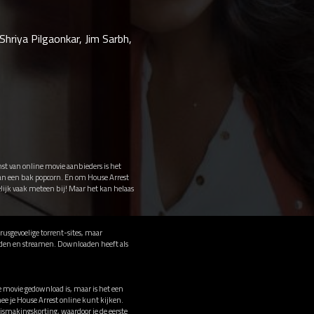
Shriya Pilgaonkar, Jim Sarbh,
mst van online movie aanbieders is het
 van een bak popcorn. En om House Arrest
elijk vaak meteen bij! Maar het kan helaas
usgevoelige torrent-sites, maar
oaden en streamen. Downloaden heeft als
de movie gedownload is, maar is het een
e je House Arrest online kunt kijken.
smakingskorting, waardoor je de eerste