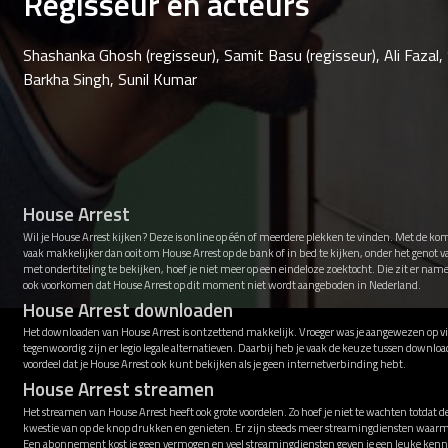
Regisseur en acteurs
Shashanka Ghosh (regisseur), Samit Basu (regisseur), Ali Fazal, 
Barkha Singh, Sunil Kumar
House Arrest
Wil je House Arrest kijken? Deze is online op één of meerdere plekken te vinden. Met de ko
vaak makkelijker dan ooit om House Arrest op de bank of in bed te kijken, onder het genot
met ondertiteling te bekijken, hoef je niet meer op een eindeloze zoektocht. Die zit er nam
ook voorkomen dat House Arrest op dit moment niet wordt aangeboden in Nederland.
House Arrest downloaden
Het downloaden van House Arrest is ontzettend makkelijk. Vroeger was je aangewezen op vir
tegenwoordig zijn er legio legale alternatieven. Daarbij heb je vaak de keuze tussen downl
voordeel dat je House Arrest ook kunt bekijken als je geen internetverbinding hebt.
House Arrest streamen
Het streamen van House Arrest heeft ook grote voordelen. Zo hoef je niet te wachten totdat 
kwestie van op de knop drukken en genieten. Er zijn steeds meer streamingdiensten waarme
Een abonnement kost je geen vermogen en veel streamingdiensten geven je een leuke kenni