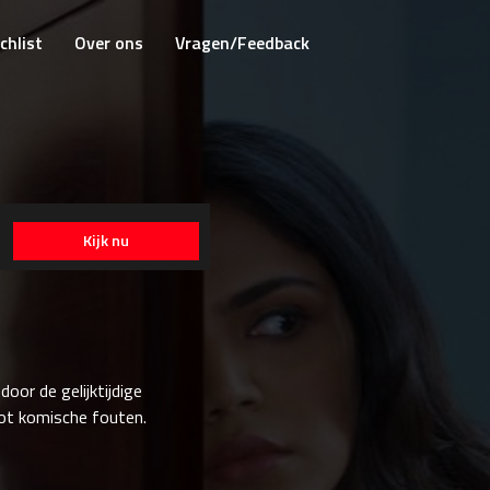
chlist
Over ons
Vragen/Feedback
Kijk nu
door de gelijktijdige
tot komische fouten.