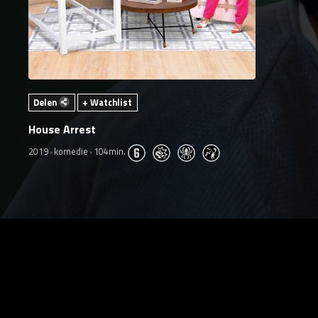
Delen
+ Watchlist
House Arrest
2019
komedie
104min.