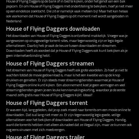
House of Flying Daggers op de bank of in bed te kijken, onder het genot van een bak
popcorn. En om House of Flying Daggers met ondertiteling te bekijken, hoef je niet meer
op een eindeloze zoektocht. Die zit er namelijk vaak meteen bij! Maar het kan helaas
ook voorkomen dat House of Flying Daggers op dit moment niet wordt aangeboden in
Nederland.
House of Flying Daggers downloaden
Het downloaden van House of Flying Daggers is ontzettend makkelijk. Vroeger was je
aangewezen op virusgevoelige torrent-sites, maar tegenwoordig zijn er legio legale
alternatieven. Daarbij heb je vaak de keuze tussen downloaden en streamen.
Downloaden heeft als voordeel dat je House of Flying Daggers ook kunt bekijken als je
geen internetverbinding hebt.
House of Flying Daggers streamen
Het streamen van House of Flying Daggers heeft ook grote voordelen. Zo hoef je niet te
wachten totdat de movie gedownload is, maar is het een kwestie van op de knop
drukken en genieten. Er zijn steeds meer streamingdiensten waarmee je House of
Flying Daggers online kunt kijken. Een abonnement kost je geen vermogen en veel
streamingdiensten geven je een leuke kennismakingskorting, waardoor je de eerste
maand zelfs gratis naar House of Flying Daggers kijkt. Ideaal!
House of Flying Daggers torrent
Er was een tijd, lang geleden, dat je op zoek moest naar torrents om een movie online te
downloaden. Dat is al lang niet meer zo. Er zijn tegenwoordig legio goede, veilige
alternatieven voor het bekijken of downloaden van House of Flying Daggers. Handig,
want die torrents hebben niet alleen als nadeel dat ze illegaal zijn, maar ze kunnen ook
nog eens virussen met zich meebrengen.
House of Flying Daggers trailer