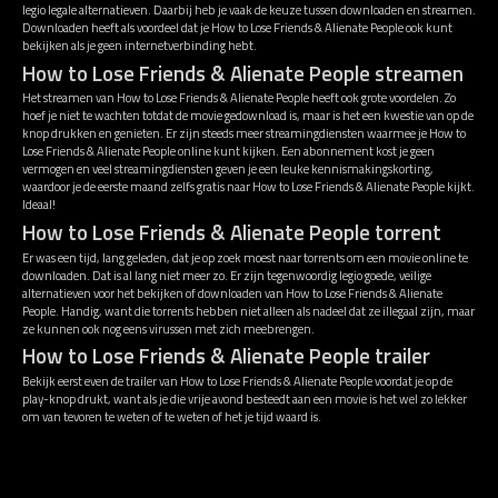
legio legale alternatieven. Daarbij heb je vaak de keuze tussen downloaden en streamen.
Downloaden heeft als voordeel dat je How to Lose Friends & Alienate People ook kunt
bekijken als je geen internetverbinding hebt.
How to Lose Friends & Alienate People streamen
Het streamen van How to Lose Friends & Alienate People heeft ook grote voordelen. Zo
hoef je niet te wachten totdat de movie gedownload is, maar is het een kwestie van op de
knop drukken en genieten. Er zijn steeds meer streamingdiensten waarmee je How to
Lose Friends & Alienate People online kunt kijken. Een abonnement kost je geen
vermogen en veel streamingdiensten geven je een leuke kennismakingskorting,
waardoor je de eerste maand zelfs gratis naar How to Lose Friends & Alienate People kijkt.
Ideaal!
How to Lose Friends & Alienate People torrent
Er was een tijd, lang geleden, dat je op zoek moest naar torrents om een movie online te
downloaden. Dat is al lang niet meer zo. Er zijn tegenwoordig legio goede, veilige
alternatieven voor het bekijken of downloaden van How to Lose Friends & Alienate
People. Handig, want die torrents hebben niet alleen als nadeel dat ze illegaal zijn, maar
ze kunnen ook nog eens virussen met zich meebrengen.
How to Lose Friends & Alienate People trailer
Bekijk eerst even de trailer van How to Lose Friends & Alienate People voordat je op de
play-knop drukt, want als je die vrije avond besteedt aan een movie is het wel zo lekker
om van tevoren te weten of te weten of het je tijd waard is.