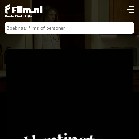
Film.nl
Zoek. Vind. Kijk.