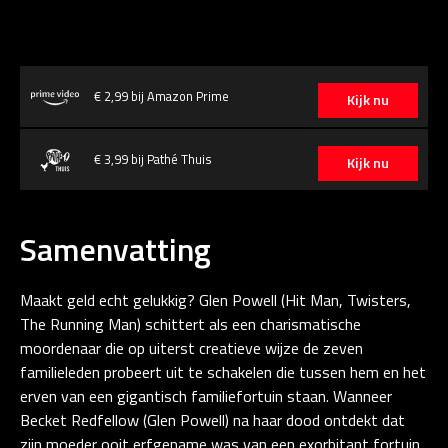
€ 2,99 bij Amazon Prime
Kijk nu
€ 3,99 bij Pathé Thuis
Kijk nu
Samenvatting
Maakt geld echt gelukkig? Glen Powell (Hit Man, Twisters,
The Running Man) schittert als een charismatische
moordenaar die op uiterst creatieve wijze de zeven
familieleden probeert uit te schakelen die tussen hem en het
erven van een gigantisch familiefortuin staan. Wanneer
Becket Redfellow (Glen Powell) na haar dood ontdekt dat
zijn moeder ooit erfgename was van een exorbitant fortuin,