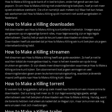
How to Make a Killing op de bank of in bed te kijken, onder het genot van een bak
popcorn. En om How to Make a Killing met ondertiteling te bekijken, hoef je niet meer
op een eindeloze zoektocht. Die zit er namelijk vaak meteen bij! Maar het kan helaas
ook voorkomen dat How to Make a Killing op dit moment niet wordt aangeboden in
Nederland.
How to Make a Killing downloaden
Het downloaden van How to Make a Killing is ontzettend makkelijk. Vroeger was je
aangewezen op virusgevoelige torrent-sites, maar tegenwoordig zijn er legio legale
alternatieven. Daarbij heb je vaak de keuze tussen downloaden en streamen.
Downloaden heeft als voordeel dat je How to Make a Killing ook kunt bekijken als je geen
internetverbinding hebt.
How to Make a Killing streamen
Het streamen van How to Make a Killing heeft ook grote voordelen. Zo hoef je niet te
wachten totdat de movie gedownload is, maar is het een kwestie van op de knop
drukken en genieten. Er zijn steeds meer streamingdiensten waarmee je How to Make a
Killing online kunt kijken. Een abonnement kost je geen vermogen en veel
streamingdiensten geven je een leuke kennismakingskorting, waardoor je de eerste
maand zelfs gratis naar How to Make a Killing kijkt. Ideaal!
How to Make a Killing torrent
Er was een tijd, lang geleden, dat je op zoek moest naar torrents om een movie online te
downloaden. Dat is al lang niet meer zo. Er zijn tegenwoordig legio goede, veilige
alternatieven voor het bekijken of downloaden van How to Make a Killing. Handig, want
die torrents hebben niet alleen als nadeel dat ze illegaal zijn, maar ze kunnen ook nog
eens virussen met zich meebrengen.
How to Make a Killing trailer