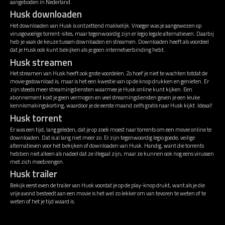
aangeboden in Nederland.
Husk downloaden
Het downloaden van Husk is ontzettend makkelijk. Vroeger was je aangewezen op
virusgevoelige torrent-sites, maar tegenwoordig zijn er legio legale alternatieven. Daarbij
heb je vaak de keuze tussen downloaden en streamen. Downloaden heeft als voordeel
dat je Husk ook kunt bekijken als je geen internetverbinding hebt.
Husk streamen
Het streamen van Husk heeft ook grote voordelen. Zo hoef je niet te wachten totdat de
movie gedownload is, maar is het een kwestie van op de knop drukken en genieten. Er
zijn steeds meer streamingdiensten waarmee je Husk online kunt kijken. Een
abonnement kost je geen vermogen en veel streamingdiensten geven je een leuke
kennismakingskorting, waardoor je de eerste maand zelfs gratis naar Husk kijkt. Ideaal!
Husk torrent
Er was een tijd, lang geleden, dat je op zoek moest naar torrents om een movie online te
downloaden. Dat is al lang niet meer zo. Er zijn tegenwoordig legio goede, veilige
alternatieven voor het bekijken of downloaden van Husk. Handig, want die torrents
hebben niet alleen als nadeel dat ze illegaal zijn, maar ze kunnen ook nog eens virussen
met zich meebrengen.
Husk trailer
Bekijk eerst even de trailer van Husk voordat je op de play-knop drukt, want als je die
vrije avond besteedt aan een movie is het wel zo lekker om van tevoren te weten of te
weten of het je tijd waard is.