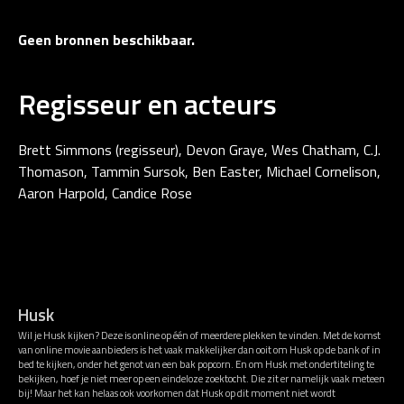
Geen bronnen beschikbaar.
Regisseur en acteurs
Brett Simmons (regisseur), Devon Graye, Wes Chatham, C.J.
Thomason, Tammin Sursok, Ben Easter, Michael Cornelison,
Aaron Harpold, Candice Rose
Husk
Wil je Husk kijken? Deze is online op één of meerdere plekken te vinden. Met de komst
van online movie aanbieders is het vaak makkelijker dan ooit om Husk op de bank of in
bed te kijken, onder het genot van een bak popcorn. En om Husk met ondertiteling te
bekijken, hoef je niet meer op een eindeloze zoektocht. Die zit er namelijk vaak meteen
bij! Maar het kan helaas ook voorkomen dat Husk op dit moment niet wordt