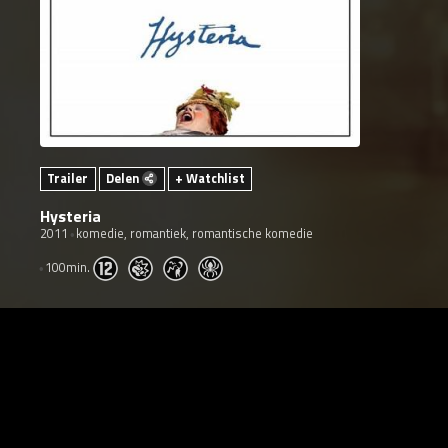
Trailer
Delen
+ Watchlist
Hysteria
2011
komedie, romantiek, romantische komedie
100min.