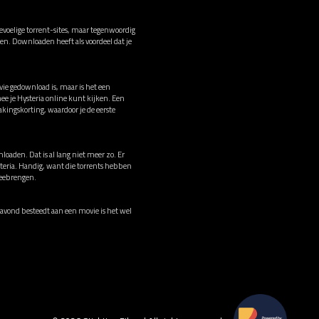
voelige torrent-sites, maar tegenwoordig
men. Downloaden heeft als voordeel dat je
vie gedownload is, maar is het een
e je Hysteria online kunt kijken. Een
ingskorting, waardoor je de eerste
loaden. Dat is al lang niet meer zo. Er
steria. Handig, want die torrents hebben
meebrengen.
je avond besteedt aan een movie is het wel