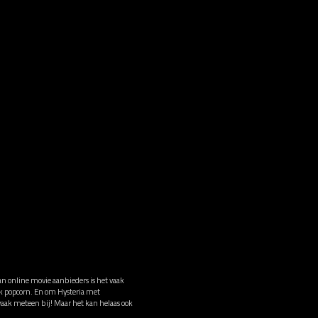
an online movie aanbieders is het vaak
ak popcorn. En om Hysteria met
 vaak meteen bij! Maar het kan helaas ook