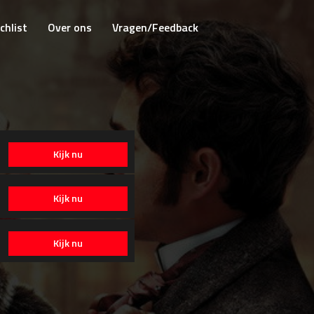
chlist
Over ons
Vragen/Feedback
Kijk nu
Kijk nu
Kijk nu