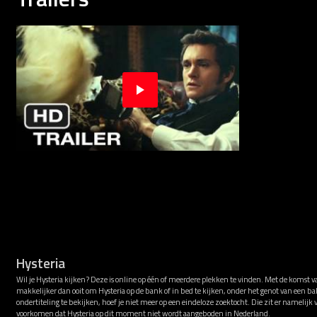
Hysteria
Wil je Hysteria kijken? Deze is online op één of meerdere plekken te vinden. Met de komst v
makkelijker dan ooit om Hysteria op de bank of in bed te kijken, onder het genot van een b
ondertiteling te bekijken, hoef je niet meer op een eindeloze zoektocht. Die zit er namelijk
voorkomen dat Hysteria op dit moment niet wordt aangeboden in Nederland.