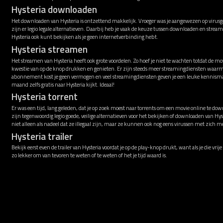
Hysteria downloaden
Het downloaden van Hysteria is ontzettend makkelijk. Vroeger was je aangewezen op virusge
zijn er legio legale alternatieven. Daarbij heb je vaak de keuze tussen downloaden en strea
Hysteria ook kunt bekijken als je geen internetverbinding hebt.
Hysteria streamen
Het streamen van Hysteria heeft ook grote voordelen. Zo hoef je niet te wachten totdat de mo
kwestie van op de knop drukken en genieten. Er zijn steeds meer streamingdiensten waarme
abonnement kost je geen vermogen en veel streamingdiensten geven je een leuke kennismak
maand zelfs gratis naar Hysteria kijkt. Ideaal!
Hysteria torrent
Er was een tijd, lang geleden, dat je op zoek moest naar torrents om een movie online te down
zijn tegenwoordig legio goede, veilige alternatieven voor het bekijken of downloaden van Hy
niet alleen als nadeel dat ze illegaal zijn, maar ze kunnen ook nog eens virussen met zich 
Hysteria trailer
Bekijk eerst even de trailer van Hysteria voordat je op de play-knop drukt, want als je die vri
zo lekker om van tevoren te weten of te weten of het je tijd waard is.