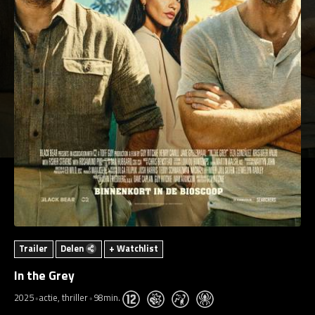
Trailer
Delen
+ Watchlist
In the Grey
2025
actie, thriller
98min.