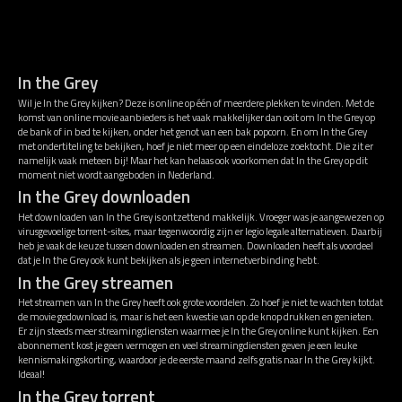
In the Grey
Wil je In the Grey kijken? Deze is online op één of meerdere plekken te vinden. Met de
komst van online movie aanbieders is het vaak makkelijker dan ooit om In the Grey op
de bank of in bed te kijken, onder het genot van een bak popcorn. En om In the Grey
met ondertiteling te bekijken, hoef je niet meer op een eindeloze zoektocht. Die zit er
namelijk vaak meteen bij! Maar het kan helaas ook voorkomen dat In the Grey op dit
moment niet wordt aangeboden in Nederland.
In the Grey downloaden
Het downloaden van In the Grey is ontzettend makkelijk. Vroeger was je aangewezen op
virusgevoelige torrent-sites, maar tegenwoordig zijn er legio legale alternatieven. Daarbij
heb je vaak de keuze tussen downloaden en streamen. Downloaden heeft als voordeel
dat je In the Grey ook kunt bekijken als je geen internetverbinding hebt.
In the Grey streamen
Het streamen van In the Grey heeft ook grote voordelen. Zo hoef je niet te wachten totdat
de movie gedownload is, maar is het een kwestie van op de knop drukken en genieten.
Er zijn steeds meer streamingdiensten waarmee je In the Grey online kunt kijken. Een
abonnement kost je geen vermogen en veel streamingdiensten geven je een leuke
kennismakingskorting, waardoor je de eerste maand zelfs gratis naar In the Grey kijkt.
Ideaal!
In the Grey torrent