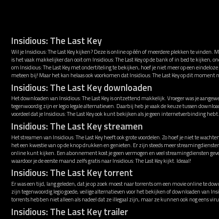
Insidious: The Last Key
Wil je Insidious: The Last Key kijken? Deze is online op één of meerdere plekken te vinden.
is het vaak makkelijker dan ooit om Insidious: The Last Key op de bank of in bed te kijken, 
om Insidious: The Last Key met ondertiteling te bekijken, hoef je niet meer op een eindeloze
meteen bij! Maar het kan helaas ook voorkomen dat Insidious: The Last Key op dit moment 
Insidious: The Last Key downloaden
Het downloaden van Insidious: The Last Key is ontzettend makkelijk. Vroeger was je aangewe
tegenwoordig zijn er legio legale alternatieven. Daarbij heb je vaak de keuze tussen downl
voordeel dat je Insidious: The Last Key ook kunt bekijken als je geen internetverbinding hebt
Insidious: The Last Key streamen
Het streamen van Insidious: The Last Key heeft ook grote voordelen. Zo hoef je niet te wachte
het een kwestie van op de knop drukken en genieten. Er zijn steeds meer streamingdiensten
online kunt kijken. Een abonnement kost je geen vermogen en veel streamingdiensten gev
waardoor je de eerste maand zelfs gratis naar Insidious: The Last Key kijkt. Ideaal!
Insidious: The Last Key torrent
Er was een tijd, lang geleden, dat je op zoek moest naar torrents om een movie online te down
zijn tegenwoordig legio goede, veilige alternatieven voor het bekijken of downloaden van Ins
torrents hebben niet alleen als nadeel dat ze illegaal zijn, maar ze kunnen ook nog eens v
Insidious: The Last Key trailer