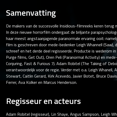
Samenvatting
De makers van de succesvolle Insidious-filmreeks keren terug m
In deze nieuwe horrorfilm ondergaat de briljante parapsychologe 
haar meest angstaanjagende paranormale ervaring ooit: namelijk
film is geschreven door mede-bedenker Leigh Whannell (Saw), di
schreef en het derde deel regisseerde. Productie is wederom i
Purge films, Get Out), Oren Peli (Paranormal Activity) en me
Conjuring, Fast & Furious 7). Adam Robitel (The Taking of Debo
verantwoordelijk voor de regie. Verder met o.a. Leigh Whanell
Stewart, Caitlin Gerard, Kirk Acevedo, Javier Botet, Bruce Dav
Ferrer, Ava Kolker en Marcus Henderson.
Regisseur en acteurs
Adam Robitel (regisseur), Lin Shaye, Angus Sampson, Leigh Whan