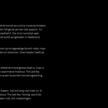
 Met de komst van online movie aanbieders
onder het genot van een bak popcorn. En
 zoektocht. Die zit er namelijk vaak
niet wordt aangeboden in Nederland.
zen op virusgevoelige torrent-sites, maar
oaden en streamen. Downloaden heeft als
.
n totdat de movie gedownload is, maar is
 waarmee je Insidious: The Last Key
en je een leuke kennismakingskorting,
loaden. Dat is al lang niet meer zo. Er
idious: The Last Key. Handig, want die
irussen met zich meebrengen.