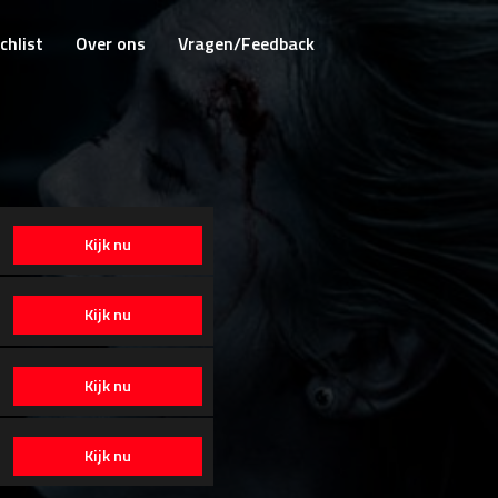
chlist
Over ons
Vragen/Feedback
Kijk nu
Kijk nu
Kijk nu
Kijk nu