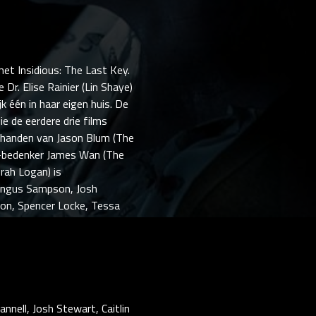
et Insidious: The Last Key.
Dr. Elise Rainier (Lin Shaye)
 één in haar eigen huis. De
e de eerdere drie films
n handen van Jason Blum (The
de-bedenker James Wan (The
rah Logan) is
, Angus Sampson, Josh
ison, Spencer Locke, Tessa
nell, Josh Stewart, Caitlin