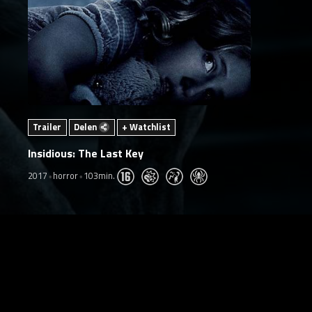
Trailer
Delen
+ Watchlist
Insidious: The Last Key
2017
horror
103min.