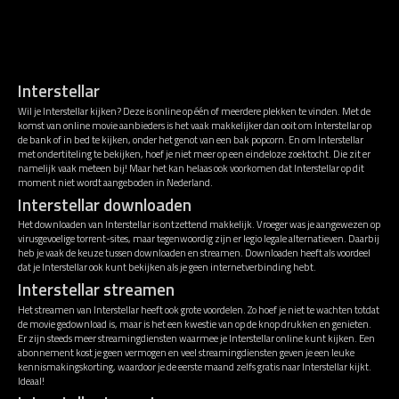
Interstellar
Wil je Interstellar kijken? Deze is online op één of meerdere plekken te vinden. Met de
komst van online movie aanbieders is het vaak makkelijker dan ooit om Interstellar op
de bank of in bed te kijken, onder het genot van een bak popcorn. En om Interstellar
met ondertiteling te bekijken, hoef je niet meer op een eindeloze zoektocht. Die zit er
namelijk vaak meteen bij! Maar het kan helaas ook voorkomen dat Interstellar op dit
moment niet wordt aangeboden in Nederland.
Interstellar downloaden
Het downloaden van Interstellar is ontzettend makkelijk. Vroeger was je aangewezen op
virusgevoelige torrent-sites, maar tegenwoordig zijn er legio legale alternatieven. Daarbij
heb je vaak de keuze tussen downloaden en streamen. Downloaden heeft als voordeel
dat je Interstellar ook kunt bekijken als je geen internetverbinding hebt.
Interstellar streamen
Het streamen van Interstellar heeft ook grote voordelen. Zo hoef je niet te wachten totdat
de movie gedownload is, maar is het een kwestie van op de knop drukken en genieten.
Er zijn steeds meer streamingdiensten waarmee je Interstellar online kunt kijken. Een
abonnement kost je geen vermogen en veel streamingdiensten geven je een leuke
kennismakingskorting, waardoor je de eerste maand zelfs gratis naar Interstellar kijkt.
Ideaal!