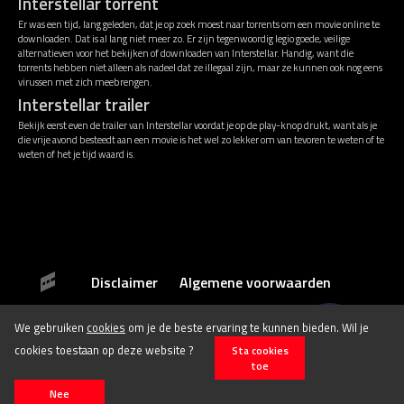
Interstellar torrent
Er was een tijd, lang geleden, dat je op zoek moest naar torrents om een movie online te
downloaden. Dat is al lang niet meer zo. Er zijn tegenwoordig legio goede, veilige
alternatieven voor het bekijken of downloaden van Interstellar. Handig, want die
torrents hebben niet alleen als nadeel dat ze illegaal zijn, maar ze kunnen ook nog eens
virussen met zich meebrengen.
Interstellar trailer
Bekijk eerst even de trailer van Interstellar voordat je op de play-knop drukt, want als je
die vrije avond besteedt aan een movie is het wel zo lekker om van tevoren te weten of te
weten of het je tijd waard is.
Disclaimer
Algemene voorwaarden
We gebruiken
cookies
om je de beste ervaring te kunnen bieden. Wil je
© 2026 Stichting Film.nl All rights reserved.
cookies toestaan op deze website ?
Sta cookies
toe
Nee