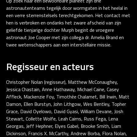
Op zoek naar een bewoonbare planeet zijn drie
astronautenteams tegelijk door wormgaten in het heelal in
een verre sterrenstelsels terechtgekomen. Het contact met
hen is verbroken en ondanks het zware afscheid van zijn
geliefde tienjarige dochter Murph begint de vroegere
astronaut Joe Cooper met zijn collega dr. Amelia Brand en
twee wetenschappers aan een interstellaire missie.
Regisseur en acteurs
Christopher Nolan (regisseur), Matthew McConaughey,
Jessica Chastain, Anne Hathaway, Michael Caine, Casey
Affleck, Mackenzie Foy, Timothée Chalamet, Bill Irwin, Matt
Damon, Ellen Burstyn, John Lithgow, Wes Bentley, Topher
Grace, David Oyelowo, David Gyasi, William Devane, Josh
Stewart, Collette Wolfe, Leah Cairns, Russ Fega, Lena
Georgas, Jeff Hephner, Elyes Gabel, Brooke Smith, Liam
Dickinson, Francis X. McCarthy, Andrew Borba, Flora Nolan,