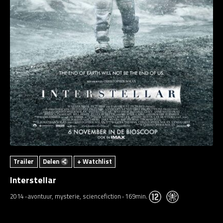
Trailer
Delen
+ Watchlist
Interstellar
2014
avontuur, mysterie, sciencefiction
169min.