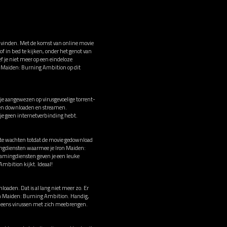
e vinden. Met de komst van online movie
f in bed te kijken, onder het genot van
 je niet meer op een eindeloze
on Maiden: Burning Ambition op dit
e aangewezen op virusgevoelige torrent-
ussen downloaden en streamen.
 je geen internetverbinding hebt.
t te wachten totdat de movie gedownload
mingdiensten waarmee je Iron Maiden:
amingdiensten geven je een leuke
Ambition kijkt. Ideaal!
loaden. Dat is al lang niet meer zo. Er
Iron Maiden: Burning Ambition. Handig,
og eens virussen met zich meebrengen.