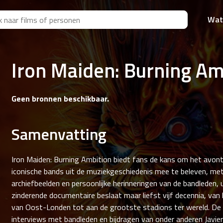
Wat
Iron Maiden: Burning Am
Geen bronnen beschikbaar.
Samenvatting
Iron Maiden: Burning Ambition biedt fans de kans om het avon
iconische bands uit de muziekgeschiedenis mee te beleven, me
archiefbeelden en persoonlijke herinneringen van de bandleden, 
zinderende documentaire beslaat maar liefst vijf decennia, van
van Oost-Londen tot aan de grootste stadions ter wereld. De 
interviews met bandleden en bijdragen van onder anderen Javier