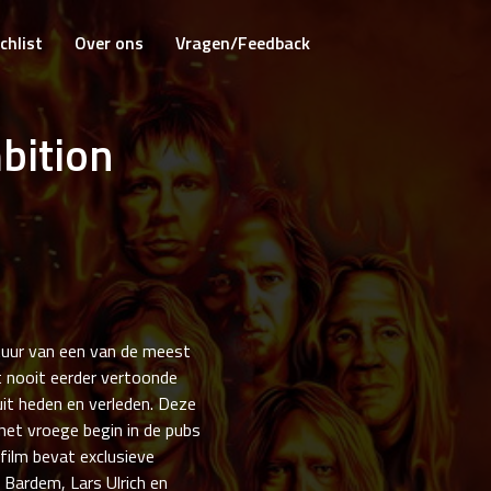
chlist
Over ons
Vragen/Feedback
bition
tuur van een van de meest
t nooit eerder vertoonde
uit heden en verleden. Deze
 het vroege begin in de pubs
film bevat exclusieve
 Bardem, Lars Ulrich en