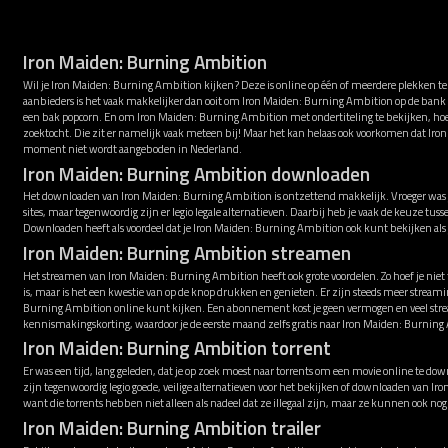
Iron Maiden: Burning Ambition
Wil je Iron Maiden: Burning Ambition kijken? Deze is online op één of meerdere plekken t
aanbieders is het vaak makkelijker dan ooit om Iron Maiden: Burning Ambition op de bank o
een bak popcorn. En om Iron Maiden: Burning Ambition met ondertiteling te bekijken, hoef
zoektocht. Die zit er namelijk vaak meteen bij! Maar het kan helaas ook voorkomen dat Ir
moment niet wordt aangeboden in Nederland.
Iron Maiden: Burning Ambition downloaden
Het downloaden van Iron Maiden: Burning Ambition is ontzettend makkelijk. Vroeger was j
sites, maar tegenwoordig zijn er legio legale alternatieven. Daarbij heb je vaak de keuze t
Downloaden heeft als voordeel dat je Iron Maiden: Burning Ambition ook kunt bekijken als
Iron Maiden: Burning Ambition streamen
Het streamen van Iron Maiden: Burning Ambition heeft ook grote voordelen. Zo hoef je nie
is, maar is het een kwestie van op de knop drukken en genieten. Er zijn steeds meer strea
Burning Ambition online kunt kijken. Een abonnement kost je geen vermogen en veel stre
kennismakingskorting, waardoor je de eerste maand zelfs gratis naar Iron Maiden: Burning 
Iron Maiden: Burning Ambition torrent
Er was een tijd, lang geleden, dat je op zoek moest naar torrents om een movie online te down
zijn tegenwoordig legio goede, veilige alternatieven voor het bekijken of downloaden van 
want die torrents hebben niet alleen als nadeel dat ze illegaal zijn, maar ze kunnen ook n
Iron Maiden: Burning Ambition trailer