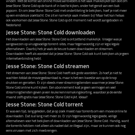
vinden. Met de komst van online movie aanbieders is het vaak makkelijker dan ooit om
Jesse Stone: Stone Cold op de bank of in bed te kijken, onder het genot van een bak
popcorn. En om Jesse Stone: Stone Cold met ondertiteling te bekijken, hoef je niet meer
op een eindeloze zoektocht. Die zit er namelijk vaak meteen bij! Maar het kan helaas
ook voorkomen dat Jesse Stone: Stone Cold op dit moment niet wordt aangeboden in
Nederland.
Jesse Stone: Stone Cold downloaden
Het downloaden van Jesse Stone: Stone Cold is ontzettend makkelijk. Vroeger was je
aangewezen op virusgevoelige torrent-sites, maar tegenwoordig zijn er legio legale
alternatieven. Daarbij heb je vaak de keuze tussen downloaden en streamen.
Downloaden heeft als voordeel dat je Jesse Stone: Stone Cold ook kunt bekijken als je geen
internetverbinding hebt.
Jesse Stone: Stone Cold streamen
Het streamen van Jesse Stone: Stone Cold heeft ook grote voordelen. Zo hoef je niet te
wachten totdat de movie gedownload is, maar is het een kwestie van op de knop
drukken en genieten. Er zijn steeds meer streamingdiensten waarmee je Jesse Stone:
Stone Cold online kunt kijken. Een abonnement kost je geen vermogen en veel
streamingdiensten geven je een leuke kennismakingskorting, waardoor je de eerste
maand zelfs gratis naar Jesse Stone: Stone Cold kijkt. Ideaal!
Jesse Stone: Stone Cold torrent
Er was een tijd, lang geleden, dat je op zoek moest naar torrents om een movie online te
downloaden. Dat is al lang niet meer zo. Er zijn tegenwoordig legio goede, veilige
alternatieven voor het bekijken of downloaden van Jesse Stone: Stone Cold. Handig, want
die torrents hebben niet alleen als nadeel dat ze illegaal zijn, maar ze kunnen ook nog
eens virussen met zich meebrengen.