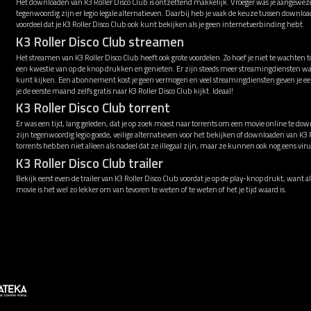
Het downloaden van K3 Roller Disco Club is ontzettend makkelijk. Vroeger was je aangeweze
tegenwoordig zijn er legio legale alternatieven. Daarbij heb je vaak de keuze tussen downl
voordeel dat je K3 Roller Disco Club ook kunt bekijken als je geen internetverbinding hebt.
K3 Roller Disco Club streamen
Het streamen van K3 Roller Disco Club heeft ook grote voordelen. Zo hoef je niet te wachten 
een kwestie van op de knop drukken en genieten. Er zijn steeds meer streamingdiensten wa
kunt kijken. Een abonnement kost je geen vermogen en veel streamingdiensten geven je e
je de eerste maand zelfs gratis naar K3 Roller Disco Club kijkt. Ideaal!
K3 Roller Disco Club torrent
Er was een tijd, lang geleden, dat je op zoek moest naar torrents om een movie online te down
zijn tegenwoordig legio goede, veilige alternatieven voor het bekijken of downloaden van K3 
torrents hebben niet alleen als nadeel dat ze illegaal zijn, maar ze kunnen ook nog eens v
K3 Roller Disco Club trailer
Bekijk eerst even de trailer van K3 Roller Disco Club voordat je op de play-knop drukt, want al
movie is het wel zo lekker om van tevoren te weten of te weten of het je tijd waard is.