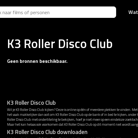
Wat
K3 Roller Disco Club
Geen bronnen beschikbaar.
K3 Roller Disco Club
Wil je K3 Roller Disco Club kijken? Deze is online op één of meerdere plekken te vinden. Me
het vaak makkelijker dan ooit om K3 Roller Disco Club op de bank of in bed te kijken, onde
Roller Disco Club met ondertiteling te bekijken, hoef je niet meer op een eindeloze zoektoch
Maar het kan helaas ook voorkomen dat K3 Roller Disco Club op dit moment niet wordt aan
K3 Roller Disco Club downloaden