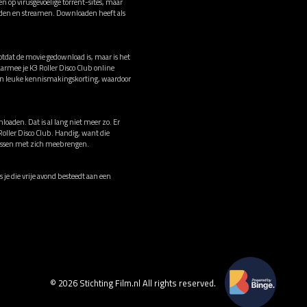
n op virusgevoelige torrent-sites, maar
oaden en streamen. Downloaden heeft als
totdat de movie gedownload is, maar is het
armee je K3 Roller Disco Club online
en leuke kennismakingskorting, waardoor
loaden. Dat is al lang niet meer zo. Er
Roller Disco Club. Handig, want die
irussen met zich meebrengen.
s je die vrije avond besteedt aan een
© 2026 Stichting Film.nl All rights reserved.