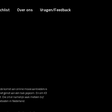
chlist
Over ons
Vragen/Feedback
t de komst van online movie aanbieders is
r het genot van een bak popcorn. En om K3
t. Die zit er namelijk vaak meteen bij!
geboden in Nederland.