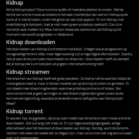
Kidnap
Wil je Kidnap kijken? Deze is online op één of meerdere plekken te vinden. Met de
komst van online movie aanbieders is het vaak makkelijker dan ooit om Kidnap op de
bank of in bed te kijken, onder het genot van een bak popcorn. En om Kidnap met
ondertiteling te bekijken, hoef je niet meer op een eindeloze zoektocht. Die zit er
namelijk vaak meteen bij! Maar het kan helaas ook voorkomen dat Kidnap op dit
moment niet wordt aangeboden in Nederland.
Kidnap downloaden
Het downloaden van Kidnap is ontzettend makkelijk. Vroeger was je aangewezen op
virusgevoelige torrent-sites, maar tegenwoordig zijn er legio legale alternatieven. Daarbij
heb je vaak de keuze tussen downloaden en streamen. Downloaden heeft als voordeel
dat je Kidnap ook kunt bekijken als je geen internetverbinding hebt.
Kidnap streamen
Het streamen van Kidnap heeft ook grote voordelen. Zo hoef je niet te wachten totdat de
movie gedownload is, maar is het een kwestie van op de knop drukken en genieten. Er
zijn steeds meer streamingdiensten waarmee je Kidnap online kunt kijken. Een
abonnement kost je geen vermogen en veel streamingdiensten geven je een leuke
kennismakingskorting, waardoor je de eerste maand zelfs gratis naar Kidnap kijkt.
Ideaal!
Kidnap torrent
Er was een tijd, lang geleden, dat je op zoek moest naar torrents om een movie online te
downloaden. Dat is al lang niet meer zo. Er zijn tegenwoordig legio goede, veilige
alternatieven voor het bekijken of downloaden van Kidnap. Handig, want die torrents
hebben niet alleen als nadeel dat ze illegaal zijn, maar ze kunnen ook nog eens virussen
met zich meebrengen.