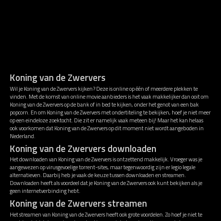
Koning van de Zwervers
Wil je Koning van de Zwervers kijken? Deze is online op één of meerdere plekken te
vinden. Met de komst van online movie aanbieders is het vaak makkelijker dan ooit om
Koning van de Zwervers op de bank of in bed te kijken, onder het genot van een bak
popcorn. En om Koning van de Zwervers met ondertiteling te bekijken, hoef je niet meer
op een eindeloze zoektocht. Die zit er namelijk vaak meteen bij! Maar het kan helaas
ook voorkomen dat Koning van de Zwervers op dit moment niet wordt aangeboden in
Nederland.
Koning van de Zwervers downloaden
Het downloaden van Koning van de Zwervers is ontzettend makkelijk. Vroeger was je
aangewezen op virusgevoelige torrent-sites, maar tegenwoordig zijn er legio legale
alternatieven. Daarbij heb je vaak de keuze tussen downloaden en streamen.
Downloaden heeft als voordeel dat je Koning van de Zwervers ook kunt bekijken als je
geen internetverbinding hebt.
Koning van de Zwervers streamen
Het streamen van Koning van de Zwervers heeft ook grote voordelen. Zo hoef je niet te