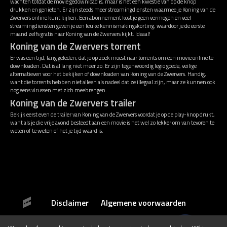
wachten totdat de movie gedownload is, maar is het een kwestie van op de knop
drukken en genieten. Er zijn steeds meer streamingdiensten waarmee je Koning van de
Zwervers online kunt kijken. Een abonnement kost je geen vermogen en veel
streamingdiensten geven je een leuke kennismakingskorting, waardoor je de eerste
maand zelfs gratis naar Koning van de Zwervers kijkt. Ideaal!
Koning van de Zwervers torrent
Er was een tijd, lang geleden, dat je op zoek moest naar torrents om een movie online te
downloaden. Dat is al lang niet meer zo. Er zijn tegenwoordig legio goede, veilige
alternatieven voor het bekijken of downloaden van Koning van de Zwervers. Handig,
want die torrents hebben niet alleen als nadeel dat ze illegaal zijn, maar ze kunnen ook
nog eens virussen met zich meebrengen.
Koning van de Zwervers trailer
Bekijk eerst even de trailer van Koning van de Zwervers voordat je op de play-knop drukt,
want als je die vrije avond besteedt aan een movie is het wel zo lekker om van tevoren te
weten of te weten of het je tijd waard is.
Disclaimer
Algemene voorwaarden