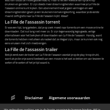
wachten totdat de movie gedownload is, maar is het een kwestie van op de knop
drukken en genieten. Er zijn steeds meer streamingdiensten waarmee je La Fille de
l'assassin online kunt kijken. Een abonnement kost je geen vermogen en veel
streamingdiensten geven je een leuke kennismakingskorting, waardoor je de eerste
maand zelfs gratis naar La Fille de l'assassin kijkt. Ideaal!
La Fille de l'assassin torrent
Er was een tijd, lang geleden, dat je op zoek moest naar torrents om een movie online te
downloaden. Dat is al lang niet meer zo. Er zijn tegenwoordig legio goede, veilige
alternatieven voor het bekijken of downloaden van La Fille de l'assassin. Handig, want
die torrents hebben niet alleen als nadeel dat ze illegaal zijn, maar ze kunnen ook nog
eens virussen met zich meebrengen.
La Fille de l'assassin trailer
Bekijk eerst even de trailer van La Fille de l'assassin voordat je op de play-knop drukt,
want als je die vrije avond besteedt aan een movie is het wel zo lekker om van tevoren te
weten of te weten of het je tijd waard is.
Disclaimer
Algemene voorwaarden
We gebruiken
cookies
om je de beste ervaring te kunnen bieden. Wil je