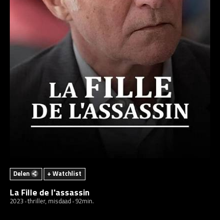
Delen
+ Watchlist
La Fille de l'assassin
2023
thriller, misdaad
92min.