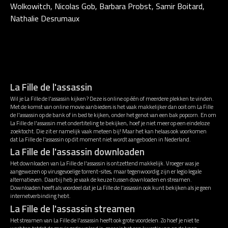
Wolkowitch, Nicolas Gob, Barbara Probst, Samir Boitard,
Nathalie Desrumaux
La Fille de l'assassin
Wil je La Fille de l'assassin kijken? Deze is online op één of meerdere plekken te vinden.
Met de komst van online movie aanbieders is het vaak makkelijker dan ooit om La Fille
de l'assassin op de bank of in bed te kijken, onder het genot van een bak popcorn. En om
La Fille de l'assassin met ondertiteling te bekijken, hoef je niet meer op een eindeloze
zoektocht. Die zit er namelijk vaak meteen bij! Maar het kan helaas ook voorkomen
dat La Fille de l'assassin op dit moment niet wordt aangeboden in Nederland.
La Fille de l'assassin downloaden
Het downloaden van La Fille de l'assassin is ontzettend makkelijk. Vroeger was je
aangewezen op virusgevoelige torrent-sites, maar tegenwoordig zijn er legio legale
alternatieven. Daarbij heb je vaak de keuze tussen downloaden en streamen.
Downloaden heeft als voordeel dat je La Fille de l'assassin ook kunt bekijken als je geen
internetverbinding hebt.
La Fille de l'assassin streamen
Het streamen van La Fille de l'assassin heeft ook grote voordelen. Zo hoef je niet te