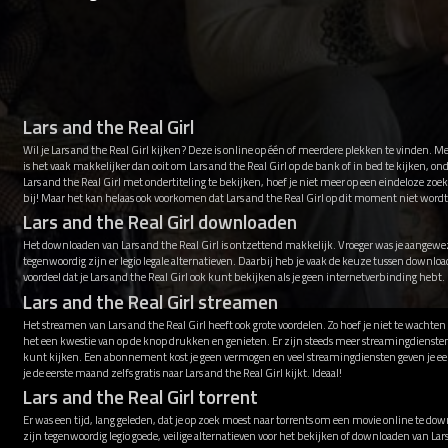
Lars and the Real Girl
Wil je Lars and the Real Girl kijken? Deze is online op één of meerdere plekken te vinden. 
is het vaak makkelijker dan ooit om Lars and the Real Girl op de bank of in bed te kijken, 
Lars and the Real Girl met ondertiteling te bekijken, hoef je niet meer op een eindeloze zoe
bij! Maar het kan helaas ook voorkomen dat Lars and the Real Girl op dit moment niet wor
Lars and the Real Girl downloaden
Het downloaden van Lars and the Real Girl is ontzettend makkelijk. Vroeger was je aangewez
tegenwoordig zijn er legio legale alternatieven. Daarbij heb je vaak de keuze tussen downl
voordeel dat je Lars and the Real Girl ook kunt bekijken als je geen internetverbinding hebt.
Lars and the Real Girl streamen
Het streamen van Lars and the Real Girl heeft ook grote voordelen. Zo hoef je niet te wachte
het een kwestie van op de knop drukken en genieten. Er zijn steeds meer streamingdiensten
kunt kijken. Een abonnement kost je geen vermogen en veel streamingdiensten geven je e
je de eerste maand zelfs gratis naar Lars and the Real Girl kijkt. Ideaal!
Lars and the Real Girl torrent
Er was een tijd, lang geleden, dat je op zoek moest naar torrents om een movie online te down
zijn tegenwoordig legio goede, veilige alternatieven voor het bekijken of downloaden van Lar