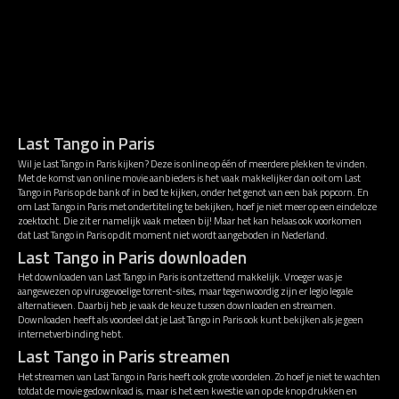
Last Tango in Paris
Wil je Last Tango in Paris kijken? Deze is online op één of meerdere plekken te vinden.
Met de komst van online movie aanbieders is het vaak makkelijker dan ooit om Last
Tango in Paris op de bank of in bed te kijken, onder het genot van een bak popcorn. En
om Last Tango in Paris met ondertiteling te bekijken, hoef je niet meer op een eindeloze
zoektocht. Die zit er namelijk vaak meteen bij! Maar het kan helaas ook voorkomen
dat Last Tango in Paris op dit moment niet wordt aangeboden in Nederland.
Last Tango in Paris downloaden
Het downloaden van Last Tango in Paris is ontzettend makkelijk. Vroeger was je
aangewezen op virusgevoelige torrent-sites, maar tegenwoordig zijn er legio legale
alternatieven. Daarbij heb je vaak de keuze tussen downloaden en streamen.
Downloaden heeft als voordeel dat je Last Tango in Paris ook kunt bekijken als je geen
internetverbinding hebt.
Last Tango in Paris streamen
Het streamen van Last Tango in Paris heeft ook grote voordelen. Zo hoef je niet te wachten
totdat de movie gedownload is, maar is het een kwestie van op de knop drukken en