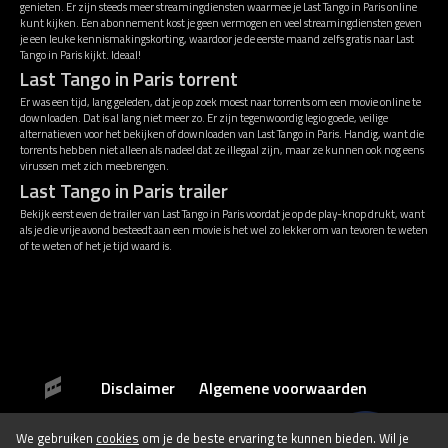
genieten. Er zijn steeds meer streamingdiensten waarmee je Last Tango in Paris online
kunt kijken. Een abonnement kost je geen vermogen en veel streamingdiensten geven
je een leuke kennismakingskorting, waardoor je de eerste maand zelfs gratis naar Last
Tango in Paris kijkt. Ideaal!
Last Tango in Paris torrent
Er was een tijd, lang geleden, dat je op zoek moest naar torrents om een movie online te
downloaden. Dat is al lang niet meer zo. Er zijn tegenwoordig legio goede, veilige
alternatieven voor het bekijken of downloaden van Last Tango in Paris. Handig, want die
torrents hebben niet alleen als nadeel dat ze illegaal zijn, maar ze kunnen ook nog eens
virussen met zich meebrengen.
Last Tango in Paris trailer
Bekijk eerst even de trailer van Last Tango in Paris voordat je op de play-knop drukt, want
als je die vrije avond besteedt aan een movie is het wel zo lekker om van tevoren te weten
of te weten of het je tijd waard is.
Disclaimer
Algemene voorwaarden
We gebruiken
cookies
om je de beste ervaring te kunnen bieden. Wil je