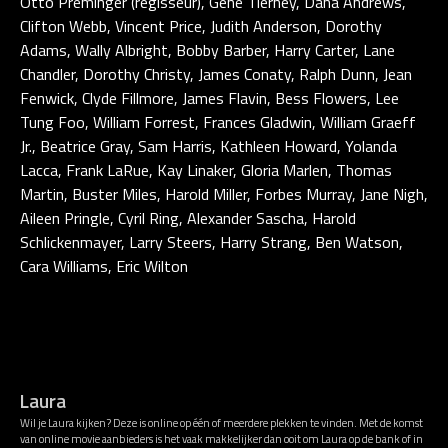
Otto Preminger (regisseur), Gene Tierney, Dana Andrews,
Clifton Webb, Vincent Price, Judith Anderson, Dorothy
Adams, Wally Albright, Bobby Barber, Harry Carter, Lane
Chandler, Dorothy Christy, James Conaty, Ralph Dunn, Jean
Fenwick, Clyde Fillmore, James Flavin, Bess Flowers, Lee
Tung Foo, William Forrest, Frances Gladwin, William Graeff
Jr., Beatrice Gray, Sam Harris, Kathleen Howard, Yolanda
Lacca, Frank LaRue, Kay Linaker, Gloria Marlen, Thomas
Martin, Buster Miles, Harold Miller, Forbes Murray, Jane Nigh,
Aileen Pringle, Cyril Ring, Alexander Sascha, Harold
Schlickenmayer, Larry Steers, Harry Strang, Ben Watson,
Cara Williams, Eric Wilton
Laura
Wil je Laura kijken? Deze is online op één of meerdere plekken te vinden. Met de komst
van online movie aanbieders is het vaak makkelijker dan ooit om Laura op de bank of in