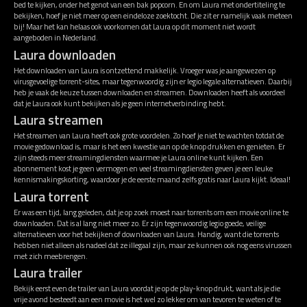
bed te kijken, onder het genot van een bak popcorn. En om Laura met ondertiteling te
bekijken, hoef je niet meer op een eindeloze zoektocht. Die zit er namelijk vaak meteen
bij! Maar het kan helaas ook voorkomen dat Laura op dit moment niet wordt
aangeboden in Nederland.
Laura downloaden
Het downloaden van Laura is ontzettend makkelijk. Vroeger was je aangewezen op
virusgevoelige torrent-sites, maar tegenwoordig zijn er legio legale alternatieven. Daarbij
heb je vaak de keuze tussen downloaden en streamen. Downloaden heeft als voordeel
dat je Laura ook kunt bekijken als je geen internetverbinding hebt.
Laura streamen
Het streamen van Laura heeft ook grote voordelen. Zo hoef je niet te wachten totdat de
movie gedownload is, maar is het een kwestie van op de knop drukken en genieten. Er
zijn steeds meer streamingdiensten waarmee je Laura online kunt kijken. Een
abonnement kost je geen vermogen en veel streamingdiensten geven je een leuke
kennismakingskorting, waardoor je de eerste maand zelfs gratis naar Laura kijkt. Ideaal!
Laura torrent
Er was een tijd, lang geleden, dat je op zoek moest naar torrents om een movie online te
downloaden. Dat is al lang niet meer zo. Er zijn tegenwoordig legio goede, veilige
alternatieven voor het bekijken of downloaden van Laura. Handig, want die torrents
hebben niet alleen als nadeel dat ze illegaal zijn, maar ze kunnen ook nog eens virussen
met zich meebrengen.
Laura trailer
Bekijk eerst even de trailer van Laura voordat je op de play-knop drukt, want als je die
vrije avond besteedt aan een movie is het wel zo lekker om van tevoren te weten of te