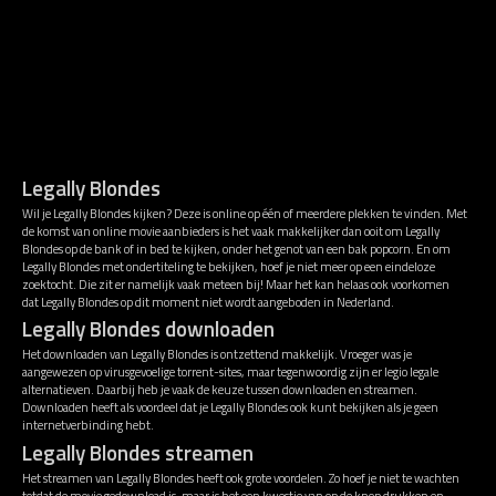
Legally Blondes
Wil je Legally Blondes kijken? Deze is online op één of meerdere plekken te vinden. Met
de komst van online movie aanbieders is het vaak makkelijker dan ooit om Legally
Blondes op de bank of in bed te kijken, onder het genot van een bak popcorn. En om
Legally Blondes met ondertiteling te bekijken, hoef je niet meer op een eindeloze
zoektocht. Die zit er namelijk vaak meteen bij! Maar het kan helaas ook voorkomen
dat Legally Blondes op dit moment niet wordt aangeboden in Nederland.
Legally Blondes downloaden
Het downloaden van Legally Blondes is ontzettend makkelijk. Vroeger was je
aangewezen op virusgevoelige torrent-sites, maar tegenwoordig zijn er legio legale
alternatieven. Daarbij heb je vaak de keuze tussen downloaden en streamen.
Downloaden heeft als voordeel dat je Legally Blondes ook kunt bekijken als je geen
internetverbinding hebt.
Legally Blondes streamen
Het streamen van Legally Blondes heeft ook grote voordelen. Zo hoef je niet te wachten
totdat de movie gedownload is, maar is het een kwestie van op de knop drukken en