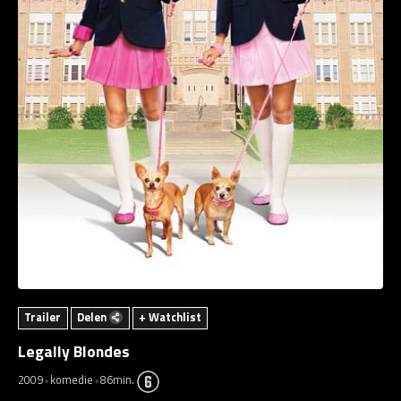
Trailer
Delen
+ Watchlist
Legally Blondes
2009
komedie
86min.