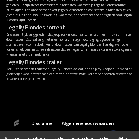
genieten. Er zijn steeds meer streamingdiensten waarmee je Legally Blondes online
kunt kijken. Een abonnement kost je geen vermogen en veel streamingdiensten geven
je een leuke kennismakingskorting, waardoor je de eerste maand zelfs gratis naar Legally
Blondes kijkt. Ideaal!
Legally Blondes torrent
Er was een tijd, lang geleden, dat je op zoek moest naar torrents om een movie online te
downloaden. Dat is al lang niet meer zo. Er zijn tegenwoordig legio goede, veilige
alternatieven voor het bekijken of downloaden van Legally Blondes. Handig, want die
torrents hebben niet alleen als nadeel dat ze illegaal zijn, maar ze kunnen ook nog eens
virussen met zich meebrengen.
Legally Blondes trailer
Bekijk eerst even de trailer van Legally Blondes voordat je op de play-knop drukt, want als
je die vrije avond besteedt aan een movie is het wel zo lekker om van tevoren te weten of
te weten of het je tijd waard is.
Disclaimer
Algemene voorwaarden
We gebruiken
cookies
om je de beste ervaring te kunnen bieden. Wil je