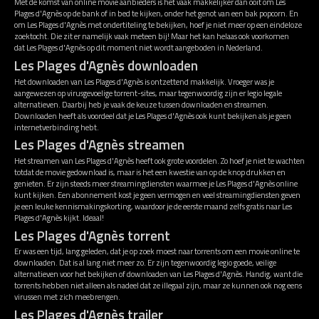
Met de komst van online movie aanbieders is het vaak makkelijker dan ooit om Les
Plages d'Agnès op de bank of in bed te kijken, onder het genot van een bak popcorn. En
om Les Plages d'Agnès met ondertiteling te bekijken, hoef je niet meer op een eindeloze
zoektocht. Die zit er namelijk vaak meteen bij! Maar het kan helaas ook voorkomen
dat Les Plages d'Agnès op dit moment niet wordt aangeboden in Nederland.
Les Plages d'Agnès downloaden
Het downloaden van Les Plages d'Agnès is ontzettend makkelijk. Vroeger was je
aangewezen op virusgevoelige torrent-sites, maar tegenwoordig zijn er legio legale
alternatieven. Daarbij heb je vaak de keuze tussen downloaden en streamen.
Downloaden heeft als voordeel dat je Les Plages d'Agnès ook kunt bekijken als je geen
internetverbinding hebt.
Les Plages d'Agnès streamen
Het streamen van Les Plages d'Agnès heeft ook grote voordelen. Zo hoef je niet te wachten
totdat de movie gedownload is, maar is het een kwestie van op de knop drukken en
genieten. Er zijn steeds meer streamingdiensten waarmee je Les Plages d'Agnès online
kunt kijken. Een abonnement kost je geen vermogen en veel streamingdiensten geven
je een leuke kennismakingskorting, waardoor je de eerste maand zelfs gratis naar Les
Plages d'Agnès kijkt. Ideaal!
Les Plages d'Agnès torrent
Er was een tijd, lang geleden, dat je op zoek moest naar torrents om een movie online te
downloaden. Dat is al lang niet meer zo. Er zijn tegenwoordig legio goede, veilige
alternatieven voor het bekijken of downloaden van Les Plages d'Agnès. Handig, want die
torrents hebben niet alleen als nadeel dat ze illegaal zijn, maar ze kunnen ook nog eens
virussen met zich meebrengen.
Les Plages d'Agnès trailer