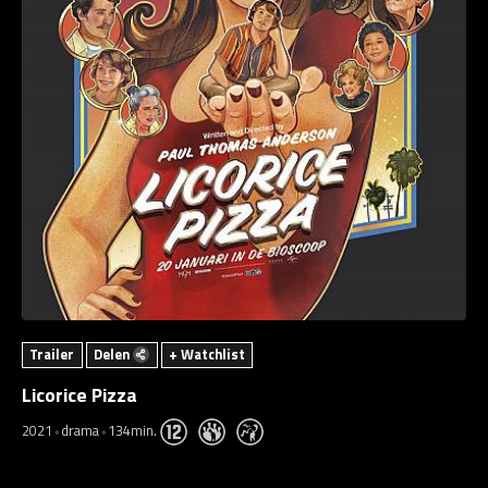
Trailer
Delen
+ Watchlist
Licorice Pizza
2021
drama
134min.