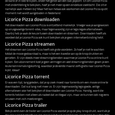
de bank of in bed te kijken, onder het genot van een bak popcorn. En om Licorice Pizza
met ondertiteling te bekijken, hoef je niet meer op een eindeloze zoektocht. Die zit er
namelijk vaak meteen bij! Maar het kan helaas ook voorkomen dat Licorice Pizza op dit
moment niet wordt aangeboden in Nederland.
Licorice Pizza downloaden
Het downloaden van Licorice Pizza is ontzettend makkelijk. Vroeger was je aangewezen
op virusgevoelige torrent-sites, maar tegenwoordig zijn er legio legale alternatieven.
Daarbij heb je vaak de keuze tussen downloaden en streamen. Downloaden heeft als
voordeel dat je Licorice Pizza ook kunt bekijken als je geen internetverbinding hebt.
Licorice Pizza streamen
Het streamen van Licorice Pizza heeft ook grote voordelen. Zo hoef je niet te wachten
totdat de movie gedownload is, maar is het een kwestie van op de knop drukken en
genieten. Er zijn steeds meer streamingdiensten waarmee je Licorice Pizza online kunt
kijken. Een abonnement kost je geen vermogen en veel streamingdiensten geven je een
leuke kennismakingskorting, waardoor je de eerste maand zelfs gratis naar Licorice Pizza
kijkt. Ideaal!
Licorice Pizza torrent
Er was een tijd, lang geleden, dat je op zoek moest naar torrents om een movie online te
downloaden. Dat is al lang niet meer zo. Er zijn tegenwoordig legio goede, veilige
alternatieven voor het bekijken of downloaden van Licorice Pizza. Handig, want die
torrents hebben niet alleen als nadeel dat ze illegaal zijn, maar ze kunnen ook nog eens
virussen met zich meebrengen.
Licorice Pizza trailer
Bekijk eerst even de trailer van Licorice Pizza voordat je op de play-knop drukt, want als je
die vrije avond besteedt aan een movie is het wel zo lekker om van tevoren te weten of te