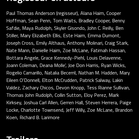
Paul Thomas Anderson (regisseur), Alana Haim, Cooper
Hoffman, Sean Penn, Tom Waits, Bradley Cooper, Benny
Safdie, Maya Rudolph, Skyler Gisondo, John C. Reilly, Ben
Stiller, Mary Elizabeth Ellis, Este Haim, Emma Dumont,
Joseph Cross, Emily Althaus, Anthony Molinari, Craig Stark,
Nate Mann, Danielle Haim, Zoe McLane, Fatimah Hassan,
Bottara Angele, Grace Kennedy-Piehl, Louis Delavenne,
Joann Coleman, Deana Molle', Joe Don Harris, Ryan Wicks,
Rogelio Camarillo, Natalia Becerril, Nathan M. Hadden, Mary
Eileen O'Donnell, Elton McCrudden, Patrick Salway, Lakin
Valdez, Zachary Chicos, Devon Knopp, Tess Rianne Sullivan,
Thomas John Rudolph, Collin Sutton, Eloy Perez, Mark
Kirksey, Joshua Carl Allen, Gerren Hall, Steven Herrera, Paige
Locke, Charlotte Townsend, Jeff Willy, Zoe McLane, Brandon
Koen, Richard B. Larimore