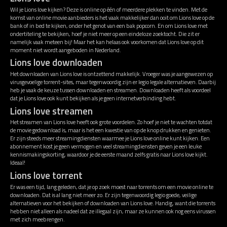
Wil je Lions love kijken? Deze is online op één of meerdere plekken te vinden. Met de
komst van online movie aanbieders is het vaak makkelijker dan ooit om Lions love op de
bank of in bed te kijken, onder het genot van een bak popcorn. En om Lions love met
ondertiteling te bekijken, hoef je niet meer op een eindeloze zoektocht. Die zit er
namelijk vaak meteen bij! Maar het kan helaas ook voorkomen dat Lions love op dit
moment niet wordt aangeboden in Nederland.
Lions love downloaden
Het downloaden van Lions love is ontzettend makkelijk. Vroeger was je aangewezen op
virusgevoelige torrent-sites, maar tegenwoordig zijn er legio legale alternatieven. Daarbij
heb je vaak de keuze tussen downloaden en streamen. Downloaden heeft als voordeel
dat je Lions love ook kunt bekijken als je geen internetverbinding hebt.
Lions love streamen
Het streamen van Lions love heeft ook grote voordelen. Zo hoef je niet te wachten totdat
de movie gedownload is, maar is het een kwestie van op de knop drukken en genieten.
Er zijn steeds meer streamingdiensten waarmee je Lions love online kunt kijken. Een
abonnement kost je geen vermogen en veel streamingdiensten geven je een leuke
kennismakingskorting, waardoor je de eerste maand zelfs gratis naar Lions love kijkt.
Ideaal!
Lions love torrent
Er was een tijd, lang geleden, dat je op zoek moest naar torrents om een movie online te
downloaden. Dat is al lang niet meer zo. Er zijn tegenwoordig legio goede, veilige
alternatieven voor het bekijken of downloaden van Lions love. Handig, want die torrents
hebben niet alleen als nadeel dat ze illegaal zijn, maar ze kunnen ook nog eens virussen
met zich meebrengen.