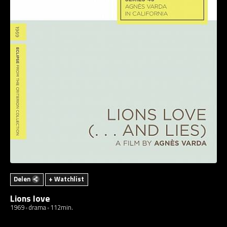
Delen
+ Watchlist
Lions love
1969
drama
112min.