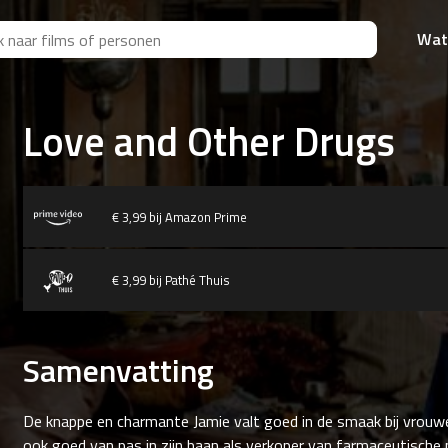
Wat
Love and Other Drugs
€ 3,99 bij Amazon Prime
€ 3,99 bij Pathé Thuis
Samenvatting
De knappe en charmante Jamie valt goed in de smaak bij vrouwe
ook goed van pas in zijn baan als verkoper van farmaceutische 