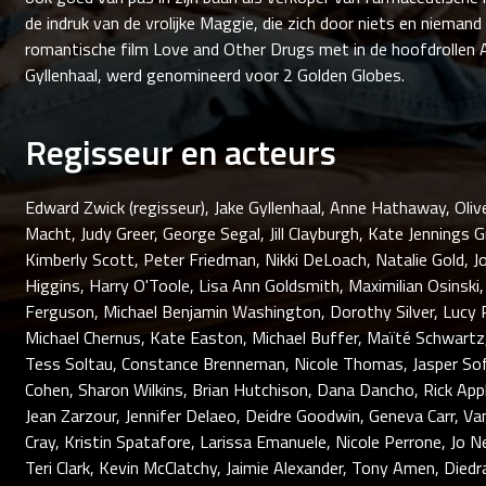
de indruk van de vrolijke Maggie, die zich door niets en niemand
romantische film Love and Other Drugs met in de hoofdrollen
Gyllenhaal, werd genomineerd voor 2 Golden Globes.
Regisseur en acteurs
Edward Zwick (regisseur), Jake Gyllenhaal, Anne Hathaway, Olive
Macht, Judy Greer, George Segal, Jill Clayburgh, Kate Jennings 
Kimberly Scott, Peter Friedman, Nikki DeLoach, Natalie Gold, J
Higgins, Harry O'Toole, Lisa Ann Goldsmith, Maximilian Osinski
Ferguson, Michael Benjamin Washington, Dorothy Silver, Lucy 
Michael Chernus, Kate Easton, Michael Buffer, Maïté Schwartz,
Tess Soltau, Constance Brenneman, Nicole Thomas, Jasper So
Cohen, Sharon Wilkins, Brian Hutchison, Dana Dancho, Rick Appl
Jean Zarzour, Jennifer Delaeo, Deidre Goodwin, Geneva Carr, Van
Cray, Kristin Spatafore, Larissa Emanuele, Nicole Perrone, Jo 
Teri Clark, Kevin McClatchy, Jaimie Alexander, Tony Amen, Died