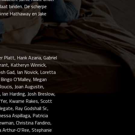
 laat binden. De scherpe
 Anne Hathaway en Jake
r Platt, Hank Azaria, Gabriel
Grant, Katheryn Winnick,
osh Gad, Ian Novick, Loretta
, Bingo O'Malley, Megan
Roucis, Joan Augustin,
 Ian Harding, Josh Breslow,
ffer, Kwame Rakes, Scott
egate, Ray Godshall Sr.,
essa Aspillaga, Patricia
Newman, Christina Fandino,
ra Arthur-O'Ree, Stephanie