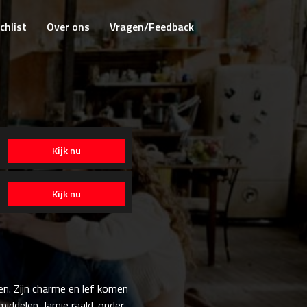
chlist
Over ons
Vragen/Feedback
Kijk nu
Kijk nu
n. Zijn charme en lef komen
middelen. Jamie raakt onder