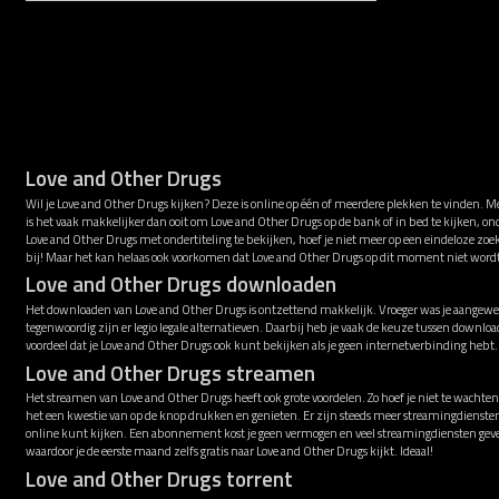
Love and Other Drugs
Wil je Love and Other Drugs kijken? Deze is online op één of meerdere plekken te vinden. 
is het vaak makkelijker dan ooit om Love and Other Drugs op de bank of in bed te kijken, o
Love and Other Drugs met ondertiteling te bekijken, hoef je niet meer op een eindeloze zoe
bij! Maar het kan helaas ook voorkomen dat Love and Other Drugs op dit moment niet wor
Love and Other Drugs downloaden
Het downloaden van Love and Other Drugs is ontzettend makkelijk. Vroeger was je aangewez
tegenwoordig zijn er legio legale alternatieven. Daarbij heb je vaak de keuze tussen downl
voordeel dat je Love and Other Drugs ook kunt bekijken als je geen internetverbinding hebt.
Love and Other Drugs streamen
Het streamen van Love and Other Drugs heeft ook grote voordelen. Zo hoef je niet te wachten
het een kwestie van op de knop drukken en genieten. Er zijn steeds meer streamingdienst
online kunt kijken. Een abonnement kost je geen vermogen en veel streamingdiensten gev
waardoor je de eerste maand zelfs gratis naar Love and Other Drugs kijkt. Ideaal!
Love and Other Drugs torrent