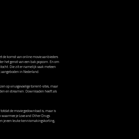
Met de komst van online movie aanbieders
nder het genot van een bak popcorn. En om
ktocht. Die zit er namelijk vaak meteen
dt aangeboden in Nederland.
en op virusgevoelige torrent-sites, maar
oaden en streamen. Downloaden heeft als
 totdat de movie gedownload is, maar is
en waarmee je Love and Other Drugs
en je een leuke kennismakingskorting,