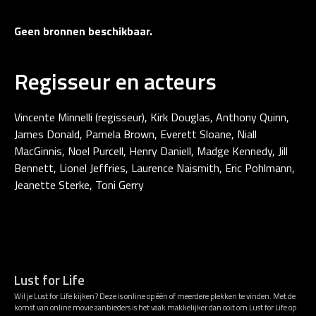
Geen bronnen beschikbaar.
Regisseur en acteurs
Vincente Minnelli (regisseur), Kirk Douglas, Anthony Quinn,
James Donald, Pamela Brown, Everett Sloane, Niall
MacGinnis, Noel Purcell, Henry Daniell, Madge Kennedy, Jill
Bennett, Lionel Jeffries, Laurence Naismith, Eric Pohlmann,
Jeanette Sterke, Toni Gerry
Lust for Life
Wil je Lust for Life kijken? Deze is online op één of meerdere plekken te vinden. Met de
komst van online movie aanbieders is het vaak makkelijker dan ooit om Lust for Life op