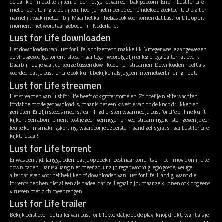
de bank of in bed te kijken, onder het genot van een bak popcorn. En om Lust for Life
met ondertiteling te bekijken, hoef je niet meer op een eindeloze zoektocht. Die zit er
namelijk vaak meteen bij! Maar het kan helaas ook voorkomen dat Lust for Life op dit
moment niet wordt aangeboden in Nederland.
Lust for Life downloaden
Het downloaden van Lust for Life is ontzettend makkelijk. Vroeger was je aangewezen
op virusgevoelige torrent-sites, maar tegenwoordig zijn er legio legale alternatieven.
Daarbij heb je vaak de keuze tussen downloaden en streamen. Downloaden heeft als
voordeel dat je Lust for Life ook kunt bekijken als je geen internetverbinding hebt.
Lust for Life streamen
Het streamen van Lust for Life heeft ook grote voordelen. Zo hoef je niet te wachten
totdat de movie gedownload is, maar is het een kwestie van op de knop drukken en
genieten. Er zijn steeds meer streamingdiensten waarmee je Lust for Life online kunt
kijken. Een abonnement kost je geen vermogen en veel streamingdiensten geven je een
leuke kennismakingskorting, waardoor je de eerste maand zelfs gratis naar Lust for Life
kijkt. Ideaal!
Lust for Life torrent
Er was een tijd, lang geleden, dat je op zoek moest naar torrents om een movie online te
downloaden. Dat is al lang niet meer zo. Er zijn tegenwoordig legio goede, veilige
alternatieven voor het bekijken of downloaden van Lust for Life. Handig, want die
torrents hebben niet alleen als nadeel dat ze illegaal zijn, maar ze kunnen ook nog eens
virussen met zich meebrengen.
Lust for Life trailer
Bekijk eerst even de trailer van Lust for Life voordat je op de play-knop drukt, want als je